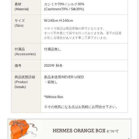
素材
カシミヤ70% / シルク30%
(Material)
(Cashmere70% / Silk30%)
サイズ
W:140cm H:140cm
(Size)
※サイズ表記は商品実物の実寸となります。
すべて手作業にて採寸を行っております為、若干の誤差
が生じる場合があります事ご了承下さいませ。
付属品
付属品無し
(Accessories)
備考
2020年 秋冬
商品状態詳細
新品未使用/NEVER USED
(Product
・箱無し
Details)
*Without Box
※その他気になる点はお気軽にお問合せ下さい。