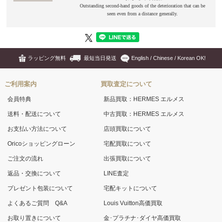
ラッピング無料
最短当日発送
English / Chinese / Korean OK!
ご利用案内
買取査定について
会員特典
新品買取：HERMES エルメス
送料・配送について
中古買取：HERMES エルメス
お支払い方法について
店頭買取について
Oricoショッピングローン
宅配買取について
ご注文の流れ
出張買取について
返品・交換について
LINE査定
プレゼント包装について
宅配キットについて
よくあるご質問 Q&A
Louis Vuitton高価買取
お取り置きについて
金･プラチナ･ダイヤ高価買取