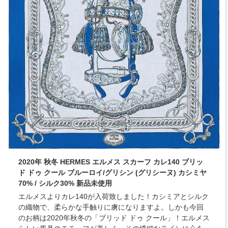
2020年 秋冬 HERMES エルメス スカーフ カレ140 ブリッ
ド ドゥ クール ブルーロイ/グリシン (グリシーヌ) カシミヤ
70% / シルク30% 新品未使用
エルメスよりカレ140が入荷致しました！カシミアとシルク
の織物で、柔らかな手触りに虜になりますよ。しかも今回
のお柄は2020年秋冬の「ブリッド ドゥ クール」！エルメス