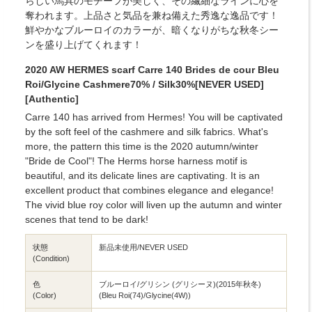
らしい馬具のモチーフが美しく、その繊細なラインに心を
奪われます。上品さと気品を兼ね備えた秀逸な逸品です！
鮮やかなブルーロイのカラーが、暗くなりがちな秋冬シー
ンを盛り上げてくれます！
2020 AW HERMES scarf Carre 140 Brides de cour Bleu
Roi/Glycine Cashmere70% / Silk30%[NEVER USED]
[Authentic]
Carre 140 has arrived from Hermes! You will be captivated
by the soft feel of the cashmere and silk fabrics. What's
more, the pattern this time is the 2020 autumn/winter
"Bride de Cool"! The Herms horse harness motif is
beautiful, and its delicate lines are captivating. It is an
excellent product that combines elegance and elegance!
The vivid blue roy color will liven up the autumn and winter
scenes that tend to be dark!
状態
新品未使用/NEVER USED
(Condition)
色
ブルーロイ/グリシン (グリシーヌ)(2015年秋冬)
(Color)
(Bleu Roi(74)/Glycine(4W))