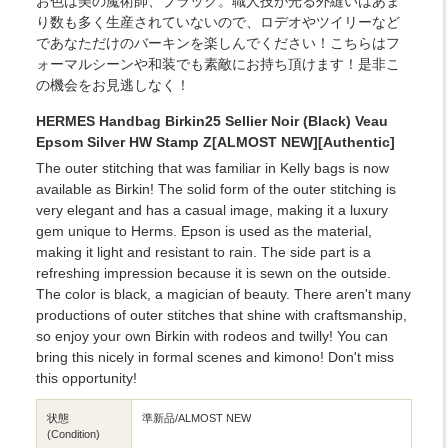
お色は美の魔術師、ブラック。職人技が光る外縫いはあま
り数も多く生産されていないので、ロデオやツイリーなど
であなただけのバーキンを楽しんでください！こちらはフ
ォーマルシーンや和装でも素敵にお持ち頂けます！是非こ
の機会をお見逃しなく！
HERMES Handbag Birkin25 Sellier Noir (Black) Veau
Epsom Silver HW Stamp Z[ALMOST NEW][Authentic]
The outer stitching that was familiar in Kelly bags is now
available as Birkin! The solid form of the outer stitching is
very elegant and has a casual image, making it a luxury
gem unique to Herms. Epson is used as the material,
making it light and resistant to rain. The side part is a
refreshing impression because it is sewn on the outside.
The color is black, a magician of beauty. There aren't many
productions of outer stitches that shine with craftsmanship,
so enjoy your own Birkin with rodeos and twilly! You can
bring this nicely in formal scenes and kimono! Don't miss
this opportunity!
状態
準新品/ALMOST NEW
(Condition)