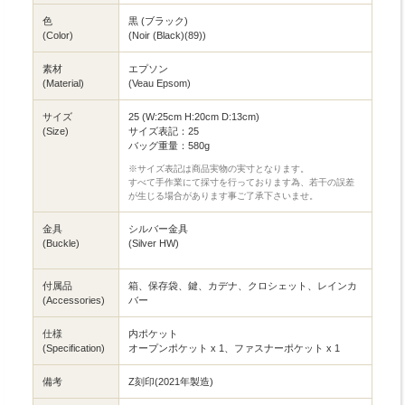
色
黒 (ブラック)
(Color)
(Noir (Black)(89))
素材
エプソン
(Material)
(Veau Epsom)
サイズ
25 (W:25cm H:20cm D:13cm)
(Size)
サイズ表記：25
バッグ重量：580g
※サイズ表記は商品実物の実寸となります。
すべて手作業にて採寸を行っております為、若干の誤差
が生じる場合があります事ご了承下さいませ。
金具
シルバー金具
(Buckle)
(Silver HW)
付属品
箱、保存袋、鍵、カデナ、クロシェット、レインカ
(Accessories)
バー
仕様
内ポケット
(Specification)
オープンポケット x 1、ファスナーポケット x 1
備考
Z刻印(2021年製造)