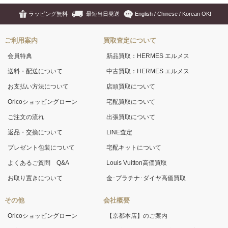
ラッピング無料
最短当日発送
English / Chinese / Korean OK!
ご利用案内
買取査定について
会員特典
新品買取：HERMES エルメス
送料・配送について
中古買取：HERMES エルメス
お支払い方法について
店頭買取について
Oricoショッピングローン
宅配買取について
ご注文の流れ
出張買取について
返品・交換について
LINE査定
プレゼント包装について
宅配キットについて
よくあるご質問 Q&A
Louis Vuitton高価買取
お取り置きについて
金･プラチナ･ダイヤ高価買取
その他
会社概要
Oricoショッピングローン
【京都本店】のご案内