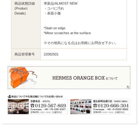
商品状態詳細
準新品/ALMOST NEW
(Product
・コバに汚れ
Details)
・表面小傷
*Stain on edge
*Minor scratches at the surface
※その他気になる点はお気軽にお問合せ下さい。
商品管理番号
22082501