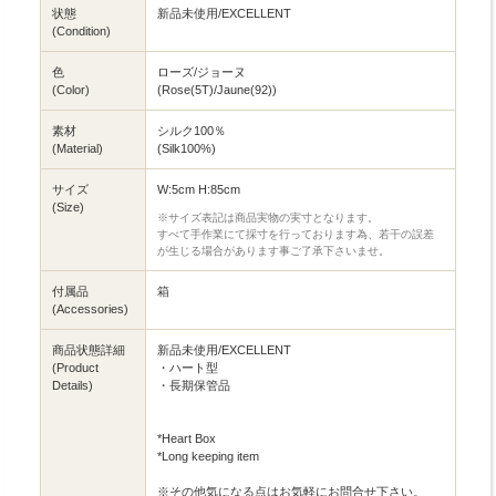
状態
新品未使用/EXCELLENT
(Condition)
色
ローズ/ジョーヌ
(Color)
(Rose(5T)/Jaune(92))
素材
シルク100％
(Material)
(Silk100%)
サイズ
W:5cm H:85cm
(Size)
※サイズ表記は商品実物の実寸となります。
すべて手作業にて採寸を行っております為、若干の誤差
が生じる場合があります事ご了承下さいませ。
付属品
箱
(Accessories)
商品状態詳細
新品未使用/EXCELLENT
(Product
・ハート型
Details)
・長期保管品
*Heart Box
*Long keeping item
※その他気になる点はお気軽にお問合せ下さい。