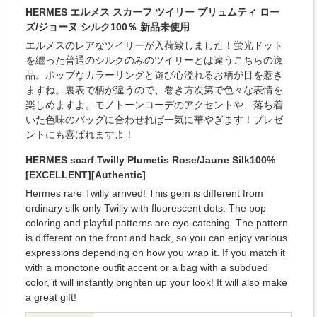
HERMES エルメス スカーフ ツイリー プリュムティ ロー
ズ/ジョーヌ シルク100％ 新品未使用
エルメスのレアなツイリーが入荷致しました！蛍光ドット
を纏った普通のシルクのみのツイリーとは違うこちらの逸
品。ポップなカラーリングと遊び心溢れるお柄が目を惹き
ますね。裏表で柄が違うので、巻き方次第で色々な表情を
楽しめますよ。モノトーンコーデのアクセントや、落ち着
いた色味のバッグに合わせれば一気に華やぎます！プレゼ
ントにも喜ばれますよ！
HERMES scarf Twilly Plumetis Rose/Jaune Silk100%
[EXCELLENT][Authentic]
Hermes rare Twilly arrived! This gem is different from
ordinary silk-only Twilly with fluorescent dots. The pop
coloring and playful patterns are eye-catching. The pattern
is different on the front and back, so you can enjoy various
expressions depending on how you wrap it. If you match it
with a monotone outfit accent or a bag with a subdued
color, it will instantly brighten up your look! It will also make
a great gift!