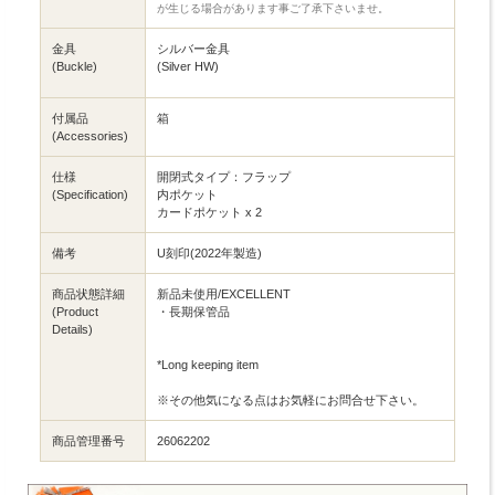
が生じる場合があります事ご了承下さいませ。
金具
シルバー金具
(Buckle)
(Silver HW)
付属品
箱
(Accessories)
仕様
開閉式タイプ：フラップ
(Specification)
内ポケット
カードポケット x 2
備考
U刻印(2022年製造)
商品状態詳細
新品未使用/EXCELLENT
(Product
・長期保管品
Details)
*Long keeping item
※その他気になる点はお気軽にお問合せ下さい。
商品管理番号
26062202