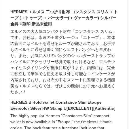
HERMES エルメス 二つ折り財布 コンスタンス スリム エト
ープ (エトゥープ) エバーカラー(エヴァーカラー) シルバー
金具 U刻印 新品未使用
エルメスの大人気コンパクト財布「コンスタンス スリム」
です。お色は、永遠の王道グレージュ「エトープ」。本体
の背面にはベルトを通せるループが施されており、お手持
ちのベルトに通せば瞬く間にウエストバッグへと早変わ
り。また、お気に入りのバッグのショルダーストラップや
ハンドルにアクセサリー感覚で取り付けるなど、マルチウ
ェイなスタイリングが無限に広がります。内部には、完全
に独立して単体でも使える取り外し可能なコインケースが
内蔵されており、お財布の中をスマートに整理できる機能
美もエルメスならでは。ぜひこの機会にお手元へお迎えく
ださい！
HERMES Bi-fold wallet Constance Slim Etoupe
Evercolor Silver HW Stamp U[EXCELLENT][Authentic]
The highly popular Hermes "Constance Slim" compact
wallet is now available in "Etoupe," the timeless ultimate
greige. The back features a functional belt loop that