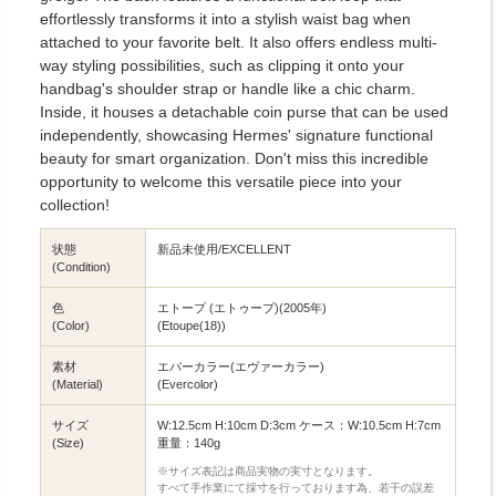
effortlessly transforms it into a stylish waist bag when
attached to your favorite belt. It also offers endless multi-
way styling possibilities, such as clipping it onto your
handbag's shoulder strap or handle like a chic charm.
Inside, it houses a detachable coin purse that can be used
independently, showcasing Hermes' signature functional
beauty for smart organization. Don't miss this incredible
opportunity to welcome this versatile piece into your
collection!
状態
新品未使用/EXCELLENT
(Condition)
色
エトープ (エトゥープ)(2005年)
(Color)
(Etoupe(18))
素材
エバーカラー(エヴァーカラー)
(Material)
(Evercolor)
サイズ
W:12.5cm H:10cm D:3cm ケース：W:10.5cm H:7cm
(Size)
重量：140g
※サイズ表記は商品実物の実寸となります。
すべて手作業にて採寸を行っております為、若干の誤差