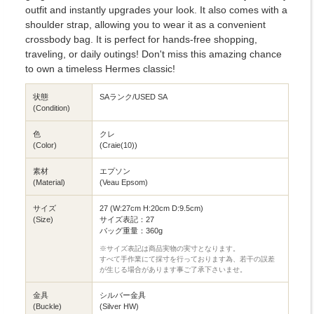
outfit and instantly upgrades your look. It also comes with a
shoulder strap, allowing you to wear it as a convenient
crossbody bag. It is perfect for hands-free shopping,
traveling, or daily outings! Don't miss this amazing chance
to own a timeless Hermes classic!
状態
SAランク/USED SA
(Condition)
色
クレ
(Color)
(Craie(10))
素材
エプソン
(Material)
(Veau Epsom)
サイズ
27 (W:27cm H:20cm D:9.5cm)
(Size)
サイズ表記：27
バッグ重量：360g
※サイズ表記は商品実物の実寸となります。
すべて手作業にて採寸を行っております為、若干の誤差
が生じる場合があります事ご了承下さいませ。
金具
シルバー金具
(Buckle)
(Silver HW)