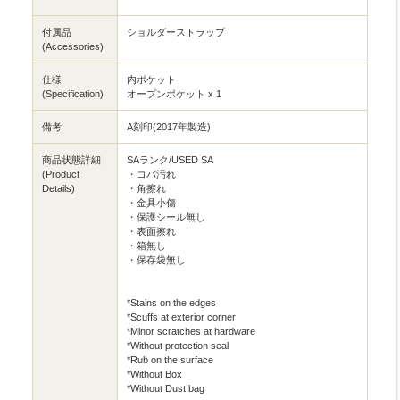
付属品
ショルダーストラップ
(Accessories)
仕様
内ポケット
(Specification)
オープンポケット x 1
備考
A刻印(2017年製造)
商品状態詳細
SAランク/USED SA
(Product
・コバ汚れ
Details)
・角擦れ
・金具小傷
・保護シール無し
・表面擦れ
・箱無し
・保存袋無し
*Stains on the edges
*Scuffs at exterior corner
*Minor scratches at hardware
*Without protection seal
*Rub on the surface
*Without Box
*Without Dust bag