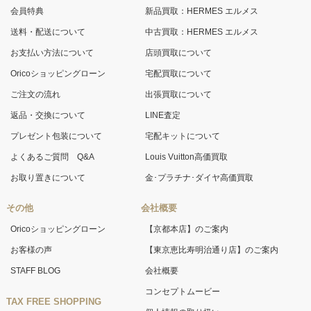
会員特典
新品買取：HERMES エルメス
送料・配送について
中古買取：HERMES エルメス
お支払い方法について
店頭買取について
Oricoショッピングローン
宅配買取について
ご注文の流れ
出張買取について
返品・交換について
LINE査定
プレゼント包装について
宅配キットについて
よくあるご質問 Q&A
Louis Vuitton高価買取
お取り置きについて
金･プラチナ･ダイヤ高価買取
その他
会社概要
Oricoショッピングローン
【京都本店】のご案内
お客様の声
【東京恵比寿明治通り店】のご案内
STAFF BLOG
会社概要
コンセプトムービー
TAX FREE SHOPPING