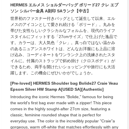
HERMES エルメス ショルダーバッグ ボリード27 クレ エプ
ソン シルバー金具 A刻印 SAランク【中古】
世界初のファスナー付きバッグとして誕生して以来、エル
メスのアイコンとして愛され続ける「ボリード」。丸みを
帯びた女性らしいクラシカルなフォルムを、現代のライフ
スタイルにフィットする「27cmサイズ」で仕上げた逸品で
す。カラーは、大人気色「クレ」。真っ白ではない温かみ
のあるニュアンスホワイトは、どんなお洋服にも上品に溶
け込み、コーディネートをワンランク上の洗練されたスタ
イルに。付属のストラップで斜め掛け（クロスボディ）が
できるため、両手を開けたいショッピングや旅行にも大活
躍します。この機会にぜひいかがでしょうか。
[Pre-loved] HERMES Shoulder bag Bolide27 Craie Veau
Epsom Silver HW Stamp A[USED SA][Authentic]
Introducing the iconic Hermes "Bolide," famous for being
the world's first bag ever made with a zipper! This piece
comes in the highly sought-after 27cm size, featuring a
classic, feminine rounded shape that is perfect for
everyday use. The color is the incredibly popular "Craie"a
gorgeous, warm off-white that matches effortlessly with any