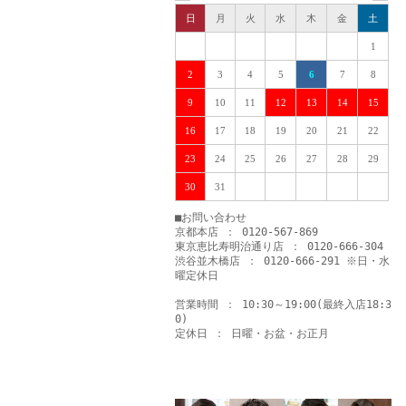
日
月
火
水
木
金
土
1
2
3
4
5
6
7
8
9
10
11
12
13
14
15
16
17
18
19
20
21
22
23
24
25
26
27
28
29
30
31
■お問い合わせ
京都本店 ： 0120-567-869
東京恵比寿明治通り店 ： 0120-666-304
渋谷並木橋店 ： 0120-666-291 ※日・水
曜定休日
営業時間 ： 10:30～19:00(最終入店18:3
0)
定休日 ： 日曜・お盆・お正月