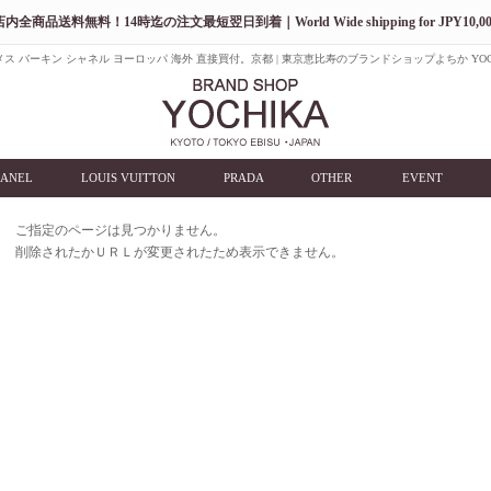
店内全商品送料無料！14時迄の注文最短翌日到着｜World Wide shipping for JPY10,00
ス バーキン シャネル ヨーロッパ 海外 直接買付。京都 | 東京恵比寿のブランドショップよちか YOC
ANEL
LOUIS VUITTON
PRADA
OTHER
EVENT
ご指定のページは見つかりません。
削除されたかＵＲＬが変更されたため表示できません。