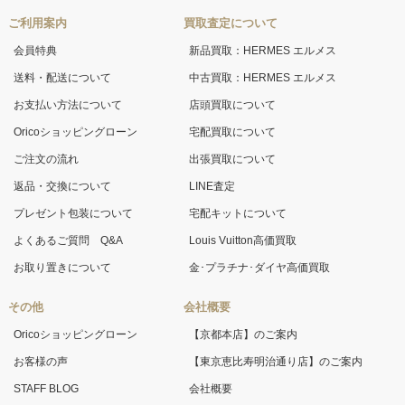
ご利用案内
買取査定について
会員特典
新品買取：HERMES エルメス
送料・配送について
中古買取：HERMES エルメス
お支払い方法について
店頭買取について
Oricoショッピングローン
宅配買取について
ご注文の流れ
出張買取について
返品・交換について
LINE査定
プレゼント包装について
宅配キットについて
よくあるご質問 Q&A
Louis Vuitton高価買取
お取り置きについて
金･プラチナ･ダイヤ高価買取
その他
会社概要
Oricoショッピングローン
【京都本店】のご案内
お客様の声
【東京恵比寿明治通り店】のご案内
STAFF BLOG
会社概要