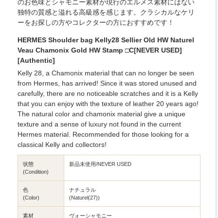
のお色味とシャモニー素材が現行のエルメス素材にはない
独特の質感と溢れる高級感を感じます。クラシカルなケリ
ーをお探しの方やコレクターの方におすすめです！
HERMES Shoulder bag Kelly28 Sellier Old HW Naturel
Veau Chamonix Gold HW Stamp □C[NEVER USED]
[Authentic]
Kelly 28, a Chamonix material that can no longer be seen
from Hermes, has arrived! Since it was stored unused and
carefully, there are no noticeable scratches and it is a Kelly
that you can enjoy with the texture of leather 20 years ago!
The natural color and chamonix material give a unique
texture and a sense of luxury not found in the current
Hermes material. Recommended for those looking for a
classical Kelly and collectors!
状態
新品未使用/NEVER USED
(Condition)
色
ナチュラル
(Color)
(Naturel(27))
素材
ヴォーシャモニー