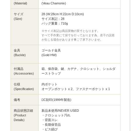
(Material)
(Veau Chamonix)
サイズ
28 (W:28cm H:22cm D:10cm)
(Size)
サイズ表記：28
バッグ重量：710g
※サイズ表記は商品実物の実寸となります。
すべて手作業にて採寸を行っております為、若干の誤差
が生じる場合があります事ご了承下さいませ。
金具
ゴールド金具
(Buckle)
(Gold HW)
付属品
箱、保存袋、鍵、カデナ、クロシェット、ショルダ
(Accessories)
ーストラップ
仕様
内ポケット
(Specification)
オープンポケット x 2、ファスナーポケット x 1
備考
□C刻印(1999年製造)
商品状態詳細
新品未使用/NEVER USED
(Product
・クロシェット汚れ
Details)
・背面スレ
・長期保管品
・ビス錆び