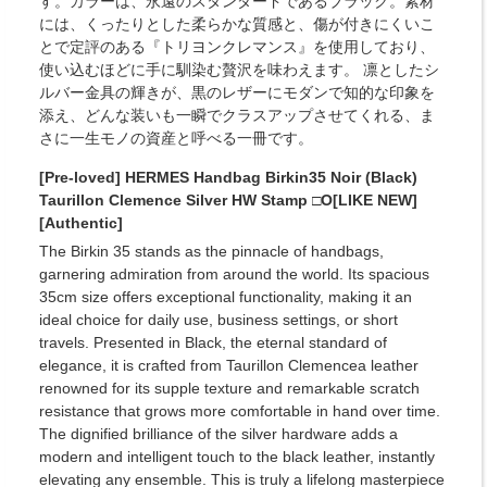
す。カラーは、永遠のスタンダードであるブラック。素材
には、くったりとした柔らかな質感と、傷が付きにくいこ
とで定評のある『トリヨンクレマンス』を使用しており、
使い込むほどに手に馴染む贅沢を味わえます。 凛としたシ
ルバー金具の輝きが、黒のレザーにモダンで知的な印象を
添え、どんな装いも一瞬でクラスアップさせてくれる、ま
さに一生モノの資産と呼べる一冊です。
[Pre-loved] HERMES Handbag Birkin35 Noir (Black)
Taurillon Clemence Silver HW Stamp □O[LIKE NEW]
[Authentic]
The Birkin 35 stands as the pinnacle of handbags,
garnering admiration from around the world. Its spacious
35cm size offers exceptional functionality, making it an
ideal choice for daily use, business settings, or short
travels. Presented in Black, the eternal standard of
elegance, it is crafted from Taurillon Clemencea leather
renowned for its supple texture and remarkable scratch
resistance that grows more comfortable in hand over time.
The dignified brilliance of the silver hardware adds a
modern and intelligent touch to the black leather, instantly
elevating any ensemble. This is truly a lifelong masterpiece