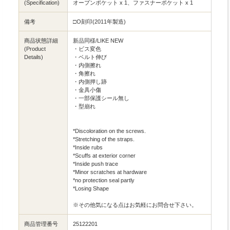
(Specification)
オープンポケット x 1、ファスナーポケット x 1
備考
□O刻印(2011年製造)
商品状態詳細
新品同様/LIKE NEW
(Product
・ビス変色
Details)
・ベルト伸び
・内側擦れ
・角擦れ
・内側押し跡
・金具小傷
・一部保護シール無し
・型崩れ
*Discoloration on the screws.
*Stretching of the straps.
*Inside rubs
*Scuffs at exterior corner
*Inside push trace
*Minor scratches at hardware
*no protection seal partly
*Losing Shape
※その他気になる点はお気軽にお問合せ下さい。
商品管理番号
25122201