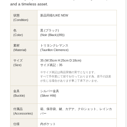
and a timeless asset.
状態
新品同様/LIKE NEW
(Condition)
色
黒 (ブラック)
(Color)
(Noir (Black)(89))
素材
トリヨンクレマンス
(Material)
(Taurillon Clemence)
サイズ
35 (W:35cm H:25cm D:18cm)
(Size)
サイズ表記：35
※サイズ表記は商品実物の実寸となります。
すべて手作業にて採寸を行っております為、若干の誤差
が生じる場合があります事ご了承下さいませ。
金具
シルバー金具
(Buckle)
(Silver HW)
付属品
箱、保存袋、鍵、カデナ、クロシェット、レインカ
(Accessories)
バー
仕様
内ポケット