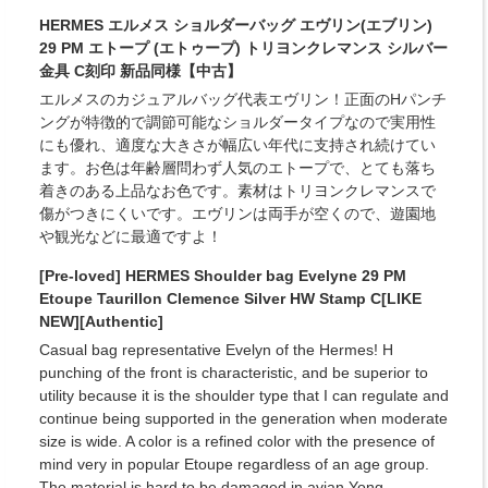
HERMES エルメス ショルダーバッグ エヴリン(エブリン)
29 PM エトープ (エトゥープ) トリヨンクレマンス シルバー
金具 C刻印 新品同様【中古】
エルメスのカジュアルバッグ代表エヴリン！正面のHパンチ
ングが特徴的で調節可能なショルダータイプなので実用性
にも優れ、適度な大きさが幅広い年代に支持され続けてい
ます。お色は年齢層問わず人気のエトープで、とても落ち
着きのある上品なお色です。素材はトリヨンクレマンスで
傷がつきにくいです。エヴリンは両手が空くので、遊園地
や観光などに最適ですよ！
[Pre-loved] HERMES Shoulder bag Evelyne 29 PM
Etoupe Taurillon Clemence Silver HW Stamp C[LIKE
NEW][Authentic]
Casual bag representative Evelyn of the Hermes! H
punching of the front is characteristic, and be superior to
utility because it is the shoulder type that I can regulate and
continue being supported in the generation when moderate
size is wide. A color is a refined color with the presence of
mind very in popular Etoupe regardless of an age group.
The material is hard to be damaged in avian Yong