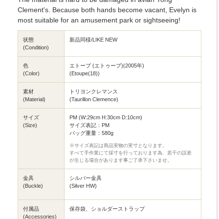
Clement's. Because both hands become vacant, Evelyn is
most suitable for an amusement park or sightseeing!
状態
新品同様/LIKE NEW
(Condition)
色
エトープ (エトゥープ)(2005年)
(Color)
(Etoupe(18))
素材
トリヨンクレマンス
(Material)
(Taurillon Clemence)
サイズ
PM (W:29cm H:30cm D:10cm)
(Size)
サイズ表記：PM
バッグ重量：580g
※サイズ表記は商品実物の実寸となります。
すべて手作業にて採寸を行っております為、若干の誤差
が生じる場合があります事ご了承下さいませ。
金具
シルバー金具
(Buckle)
(Silver HW)
付属品
保存袋、ショルダーストラップ
(Accessories)