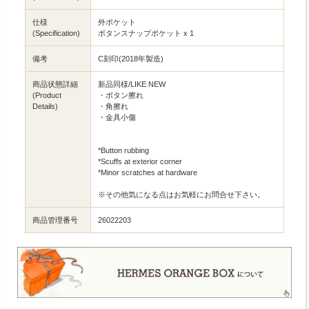
仕様
外ポケット
(Specification)
ボタンスナップポケット x 1
備考
C刻印(2018年製造)
商品状態詳細
新品同様/LIKE NEW
(Product
・ボタン擦れ
Details)
・角擦れ
・金具小傷
*Button rubbing
*Scuffs at exterior corner
*Minor scratches at hardware
※その他気になる点はお気軽にお問合せ下さい。
商品管理番号
26022203