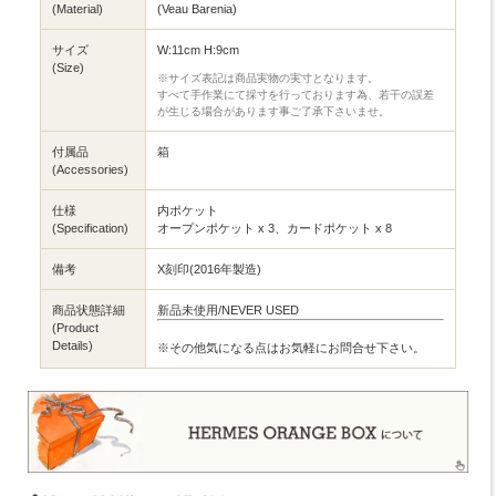
(Material)
(Veau Barenia)
サイズ
W:11cm H:9cm
(Size)
※サイズ表記は商品実物の実寸となります。
すべて手作業にて採寸を行っております為、若干の誤差
が生じる場合があります事ご了承下さいませ。
付属品
箱
(Accessories)
仕様
内ポケット
(Specification)
オープンポケット x 3、カードポケット x 8
備考
X刻印(2016年製造)
商品状態詳細
新品未使用/NEVER USED
(Product
Details)
※その他気になる点はお気軽にお問合せ下さい。