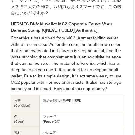
す。シンプルなデザインの為、使いやすさ抜群です。エル
メス通に人気のMC2。収納力もありスマートです。この機
会にいかがですか？
HERMES Bi-fold wallet MC2 Copernic Fauve Veau
Barenia Stamp X[NEVER USED][Authentic]
Copernicus has arrived from MC2. A smart folding wallet
without a coin case! As for the color, the adult brown color
that is not overstated in Fauvism is very beautiful, and the
white stitching that complements it is an exquisite balance
that can not be said. The material is Valenia, which has a
deep taste as you use it! It is perfect for an elegant adult
wallet. Due to its simple design, it is extremely easy to use.
MC2 popular with Hermes enthusiasts. It also has storage
capacity and is smart. How about this opportunity?
状態
新品未使用/NEVER USED
(Condition)
色
フォーヴ
(Color)
(Fauve(34))
素材
バレニア