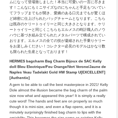
ムになって登場致しました！本当に可愛いの一言に尽きま
す！こんなにもミニサイズなのにちゃんと手足もついてい
てフラップまでもが開き、愛嬌のある口元までもが驚くほ
ど綿密に仕上げられたバッグチャームとなります。こちら
は既存のケリートゥイリーと同じ大きさとなります。ケリ
ートゥイリーと同じくこちらもエルメスの時計職人のノウ
ハウに基づき組み立てられたメタルパーツで構成されてい
おります。エルメスの全ての技が凝縮された手乗りケリー
をお楽しみください！コレクター必見のモデルはかなり数
も限られた生産となっております！
HERMES bagcharm Bag Charm Bijoux de SAC Kelly
doll Bleu Electrique/Feu Orange/Vert Verone/Jaune de
Naples Veau Tadelakt Gold HW Stamp U[EXCELLENT]
[Authentic]
A gem to be able to call the best masterpiece in 2021! Kelly
Dole almost the illusion became the bag charm of the palm
size now what and appeared this year! It is simply a really
cute word! The hands and feet are on properly so much
though it is mini-size, and even a flap opens, and it is a
minutely surprisingly finished bag charm to lips with the
amiability. This becomes the size same as existing Kelly