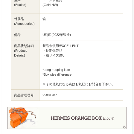
(Buckle)
(Gold HW)
付属品
箱
(Accessories)
備考
U刻印(2022年製造)
商品状態詳細
新品未使用/EXCELLENT
(Product
・長期保管品
Details)
・箱サイズ違い
*Long keeping item
*Box size difference
※その他気になる点はお気軽にお問合せ下さい。
商品管理番号
25091707