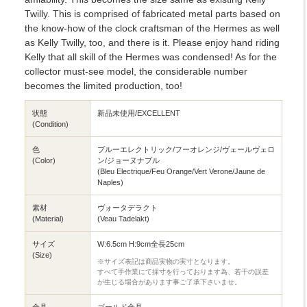
Twilly. This is comprised of fabricated metal parts based on
the know-how of the clock craftsman of the Hermes as well
as Kelly Twilly, too, and there is it. Please enjoy hand riding
Kelly that all skill of the Hermes was condensed! As for the
collector must-see model, the considerable number
becomes the limited production, too!
状態
新品未使用/EXCELLENT
(Condition)
色
ブルーエレクトリック/フーオレンジ/ヴェールヴェロ
(Color)
ン/ジョーヌナプル
(Bleu Electrique/Feu Orange/Vert Verone/Jaune de
Naples)
素材
ヴォータデラクト
(Material)
(Veau Tadelakt)
サイズ
W:6.5cm H:9cm全長25cm
(Size)
※サイズ表記は商品実物の実寸となります。
すべて手作業にて採寸を行っております為、若干の誤差
が生じる場合があります事ご了承下さいませ。
金具
ゴールド金具