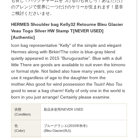
も良し！バッグチャームをつけるのも良しっ！あなただけ
のアレンジで世界に一つだけのケリーが生まれます！是非
ご検討くださいませ。
HERMES Shoulder bag Kelly32 Retourne Bleu Glacier
Veau Togo Silver HW Stamp T[NEVER USED]
[Authentic]
Icon bag representative "Kelly" of the simple and elegant
Hermes along with Birkin!The color is blue-gray blend
quietly appeared in 2015 "Burugurashie". Blue with a dull
little There are goods are available to suit even the kimono
or formal style. Not faded also have many years, you can
use it regardless of age to the daughter from the
mother.Also good for wind possession the Tsuiri! Also Tsu
good to wear a bag charm! Kelly of only one in the world is
born in you just arrange! Certainly please examine.
状態
新品未使用/NEVER USED
(Condition)
色
ブルーグラシエ(2015年秋冬)
(Color)
(Bleu Glacier(8U))