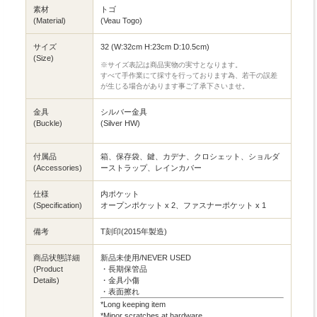
素材
トゴ
(Material)
(Veau Togo)
サイズ
32 (W:32cm H:23cm D:10.5cm)
(Size)
※サイズ表記は商品実物の実寸となります。
すべて手作業にて採寸を行っております為、若干の誤差
が生じる場合があります事ご了承下さいませ。
金具
シルバー金具
(Buckle)
(Silver HW)
付属品
箱、保存袋、鍵、カデナ、クロシェット、ショルダ
(Accessories)
ーストラップ、レインカバー
仕様
内ポケット
(Specification)
オープンポケット x 2、ファスナーポケット x 1
備考
T刻印(2015年製造)
商品状態詳細
新品未使用/NEVER USED
(Product
・長期保管品
Details)
・金具小傷
・表面擦れ
*Long keeping item
*Minor scratches at hardware