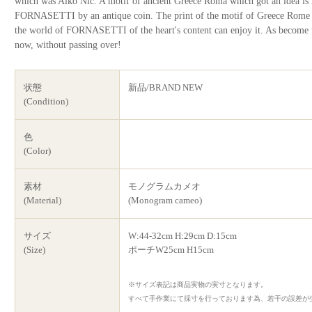
which was Aiko Nic. A motif of ancient Greece Roma which got an idea is m
FORNASETTI by an antique coin. The print of the motif of Greece Rome that
the world of FORNASETTI of the heart's content can enjoy it. As become the
now, without passing over!
状態
新品/BRAND NEW
(Condition)
色
(Color)
素材
モノグラムカメオ
(Material)
(Monogram cameo)
サイズ
W:44-32cm H:29cm D:15cm
(Size)
ポーチW25cm H15cm
※サイズ表記は商品実物の実寸となります。
すべて手作業にて採寸を行っております為、若干の誤差が