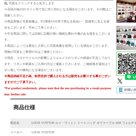
写真をクリックすると拡大します
※店頭や他のECサイト等で先に売り切れになる場合がございます。その際はご
容赦ください。
※商品実物と写真画像は、PC環境やOS等で異なる色合い・質感等に見える場
合もございます。予めご了承ください。
※中古商品に関しては詳細に記載の無い微細な擦れや傷がある場合もございま
す。
※商品によっては過去に入荷した写真画像を使用している場合がございます。
現物の写真をご希望の方はご連絡ください。
※現在、コロナウイルスの影響によりエルメスのリボンや紙袋が不足しており
ます。リボンや紙袋をご入用の方はご連絡くださいませ。ご連絡無き場合はリ
ボン無しでの梱包になる場合がございます。
※商品供給不足の為、転売目的で購入される方は販売をお断りする事がござい
ますのでご了承下さい。
*For product understock, please note that the one purchasing in a resale purpose
may decline sale.
商品仕様
製品名:
LOUIS VUITTON ルイ・ヴィトン トートバッグ ネヴァーフル MM フォルナ
メーカー:
LOUIS VUITTON