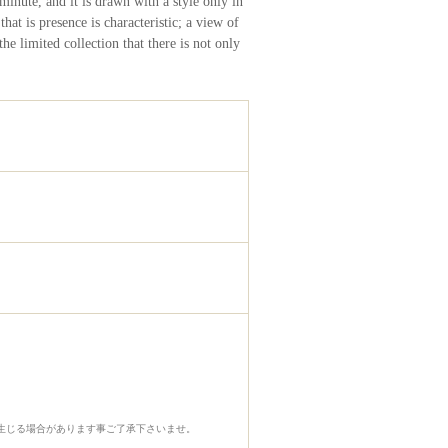
inute, and it is drawn with a style only in
 is presence is characteristic; a view of
 limited collection that there is not only
生じる場合があります事ご了承下さいませ。