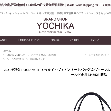
店内全商品送料無料！14時迄の注文最短翌日到着｜World Wide shipping for JPY10,00
ス バーキン シャネル ヨーロッパ 海外 直接買付。京都 | 東京恵比寿のブランドショップよちか YOC
ANEL
LOUIS VUITTON
PRADA
OTHER
EVENT
ホーム
LOUIS VUITTON
バッグ：新品・未使用
シーン別で選ぶ
シーン別で選ぶ
大容量バッグ
2021年秋冬 LOUIS VUITTON ルイ・ヴィトン トートバッグ ネヴァー
ールド金具 M45923 新品