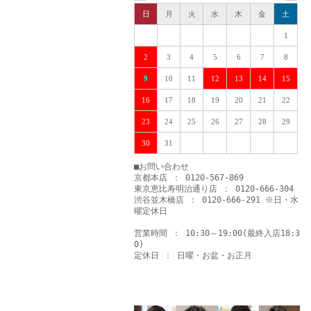
日
月
火
水
木
金
土
1
2
3
4
5
6
7
8
9
10
11
12
13
14
15
16
17
18
19
20
21
22
23
24
25
26
27
28
29
30
31
■お問い合わせ
京都本店 ： 0120-567-869
東京恵比寿明治通り店 ： 0120-666-304
渋谷並木橋店 ： 0120-666-291 ※日・水
曜定休日
営業時間 ： 10:30～19:00(最終入店18:3
0)
定休日 ： 日曜・お盆・お正月