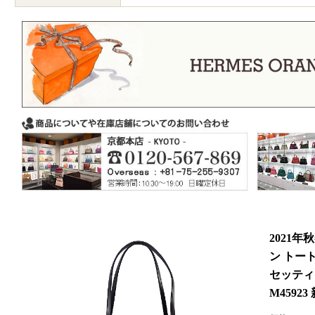
2021年
ン トー
セッティ
M45923