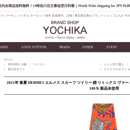
店内全商品送料無料！14時迄の注文最短翌日到着｜World Wide shipping for JPY10,00
ス バーキン シャネル ヨーロッパ 海外 直接買付。京都 | 東京恵比寿のブランドショップよちか YOC
ANEL
LOUIS VUITTON
PRADA
OTHER
EVENT
ホーム
HERMES 小物
ツイリー
シーン別で選ぶ
母の日ギフト
クリスマスギフト for
2021年 春夏 HERMES エルメス スカーフ ツイリー 鐙 リミックス ヴァ
100％ 新品未使用