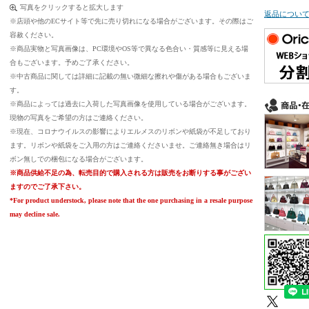
写真をクリックすると拡大します
返品につい
※店頭や他のECサイト等で先に売り切れになる場合がございます。その際はご
容赦ください。
※商品実物と写真画像は、PC環境やOS等で異なる色合い・質感等に見える場
合もございます。予めご了承ください。
※中古商品に関しては詳細に記載の無い微細な擦れや傷がある場合もございま
す。
※商品によっては過去に入荷した写真画像を使用している場合がございます。
現物の写真をご希望の方はご連絡ください。
※現在、コロナウイルスの影響によりエルメスのリボンや紙袋が不足しており
ます。リボンや紙袋をご入用の方はご連絡くださいませ。ご連絡無き場合はリ
ボン無しでの梱包になる場合がございます。
※商品供給不足の為、転売目的で購入される方は販売をお断りする事がござい
ますのでご了承下さい。
*For product understock, please note that the one purchasing in a resale purpose
may decline sale.