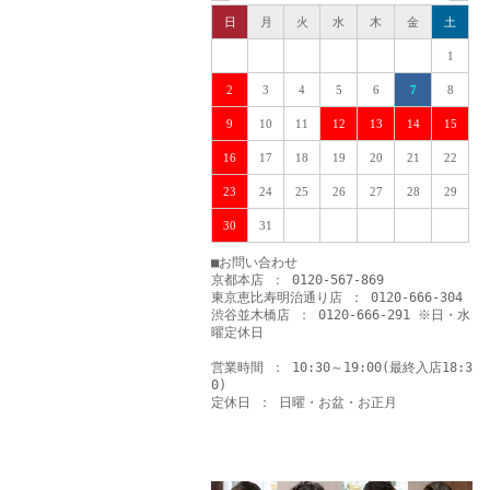
日
月
火
水
木
金
土
1
2
3
4
5
6
7
8
9
10
11
12
13
14
15
16
17
18
19
20
21
22
23
24
25
26
27
28
29
30
31
■お問い合わせ
京都本店 ： 0120-567-869
東京恵比寿明治通り店 ： 0120-666-304
渋谷並木橋店 ： 0120-666-291 ※日・水
曜定休日
営業時間 ： 10:30～19:00(最終入店18:3
0)
定休日 ： 日曜・お盆・お正月