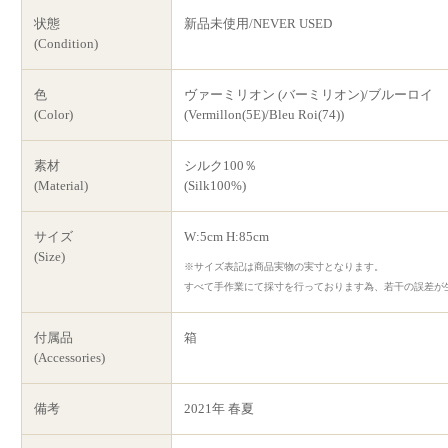
状態
新品未使用/NEVER USED
(Condition)
色
ヴァーミリオン (バーミリオン)/ブルーロイ
(Color)
(Vermillon(5E)/Bleu Roi(74))
素材
シルク100％
(Material)
(Silk100%)
サイズ
W:5cm H:85cm
(Size)
※サイズ表記は商品実物の実寸となります。
すべて手作業にて採寸を行っております為、若干の誤差が
付属品
箱
(Accessories)
備考
2021年 春夏