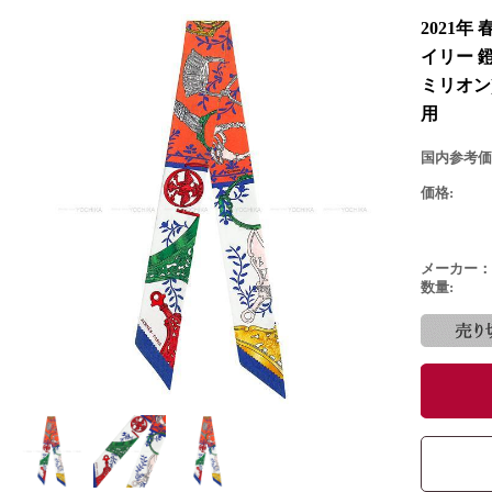
2021年
イリー 
ミリオン
用
国内参考価
価格:
メーカー：
数量: