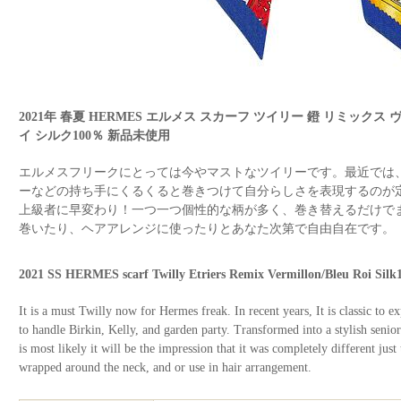
2021年 春夏 HERMES エルメス スカーフ ツイリー 鐙 リミックス
イ シルク100％ 新品未使用
エルメスフリークにとっては今やマストなツイリーです。最近では
ーなどの持ち手にくるくると巻きつけて自分らしさを表現するのが
上級者に早変わり！一つ一つ個性的な柄が多く、巻き替えるだけで
巻いたり、ヘアアレンジに使ったりとあなた次第で自由自在です。
2021 SS HERMES scarf Twilly Etriers Remix Vermillon/Bleu Roi S
It is a must Twilly now for Hermes freak. In recent years, It is classic to
to handle Birkin, Kelly, and garden party. Transformed into a stylish senio
is most likely it will be the impression that it was completely different just
wrapped around the neck, and or use in hair arrangement.