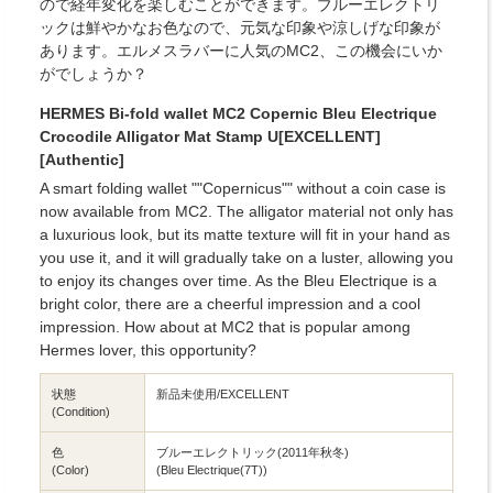
ので経年変化を楽しむことができます。ブルーエレクトリ
ックは鮮やかなお色なので、元気な印象や涼しげな印象が
あります。エルメスラバーに人気のMC2、この機会にいか
がでしょうか？
HERMES Bi-fold wallet MC2 Copernic Bleu Electrique
Crocodile Alligator Mat Stamp U[EXCELLENT]
[Authentic]
A smart folding wallet ""Copernicus"" without a coin case is
now available from MC2. The alligator material not only has
a luxurious look, but its matte texture will fit in your hand as
you use it, and it will gradually take on a luster, allowing you
to enjoy its changes over time. As the Bleu Electrique is a
bright color, there are a cheerful impression and a cool
impression. How about at MC2 that is popular among
Hermes lover, this opportunity?
状態
新品未使用/EXCELLENT
(Condition)
色
ブルーエレクトリック(2011年秋冬)
(Color)
(Bleu Electrique(7T))