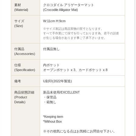
素材
クロコダイル アリゲーターマット
(Material)
(Crocodile Alligator Mat)
サイズ
W:11cm H:9cm
(Size)
※サイズ表記は商品実物の実寸となります。
すべて手作業にて採寸を行っております為、若干の誤差
が生じる場合があります事ご了承下さいませ。
付属品
付属品無し
(Accessories)
仕様
内ポケット
(Specification)
オープンポケット x 3、カードポケット x 8
備考
U刻印(2022年製造)
商品状態詳細
新品未使用/EXCELLENT
(Product
・保管品
Details)
・箱無し
*Keeping item
*Without Box
※その他気になる点はお気軽にお問合せ下さい。