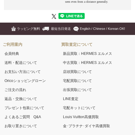
ラッピング無料
最短当日発送
English / Chinese / Korean OK!
ご利用案内
買取査定について
会員特典
新品買取：HERMES エルメス
送料・配送について
中古買取：HERMES エルメス
お支払い方法について
店頭買取について
Oricoショッピングローン
宅配買取について
ご注文の流れ
出張買取について
返品・交換について
LINE査定
プレゼント包装について
宅配キットについて
よくあるご質問 Q&A
Louis Vuitton高価買取
お取り置きについて
金･プラチナ･ダイヤ高価買取