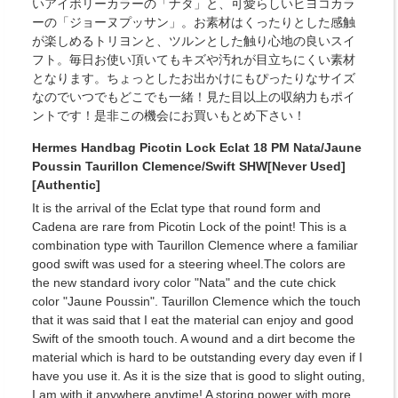
いアイボリーカラーの「ナタ」と、可愛らしいヒヨコカラ
ーの「ジョーヌプッサン」。お素材はくったりとした感触
が楽しめるトリヨンと、ツルンとした触り心地の良いスイ
フト。毎日お使い頂いてもキズや汚れが目立ちにくい素材
となります。ちょっとしたお出かけにもぴったりなサイズ
なのでいつでもどこでも一緒！見た目以上の収納力もポイ
ントです！是非この機会にお買いもとめ下さい！
Hermes Handbag Picotin Lock Eclat 18 PM Nata/Jaune
Poussin Taurillon Clemence/Swift SHW[Never Used]
[Authentic]
It is the arrival of the Eclat type that round form and
Cadena are rare from Picotin Lock of the point! This is a
combination type with Taurillon Clemence where a familiar
good swift was used for a steering wheel.The colors are
the new standard ivory color "Nata" and the cute chick
color "Jaune Poussin". Taurillon Clemence which the touch
that it was said that I eat the material can enjoy and good
Swift of the smooth touch. A wound and a dirt become the
material which is hard to be outstanding every day even if I
have you use it. As it is the size that is good to slight outing,
I am with it anywhere anytime! A storing power with more