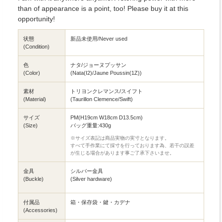
than of appearance is a point, too! Please buy it at this
opportunity!
状態
新品未使用/Never used
(Condition)
色
ナタ/ジョーヌプッサン
(Color)
(Nata(I2)/Jaune Poussin(1Z))
素材
トリヨンクレマンス/スイフト
(Material)
(Taurillon Clemence/Swift)
サイズ
PM(H19cm W18cm D13.5cm)
(Size)
バッグ重量:430g
※サイズ表記は商品実物の実寸となります。
すべて手作業にて採寸を行っております為、若干の誤差
が生じる場合があります事ご了承下さいませ。
金具
シルバー金具
(Buckle)
(Silver hardware)
付属品
箱・保存袋・鍵・カデナ
(Accessories)