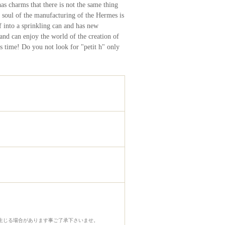
as charms that there is not the same thing
a soul of the manufacturing of the Hermes is
f into a sprinkling can and has new
 and can enjoy the world of the creation of
his time! Do you not look for "petit h" only
生じる場合があります事ご了承下さいませ。