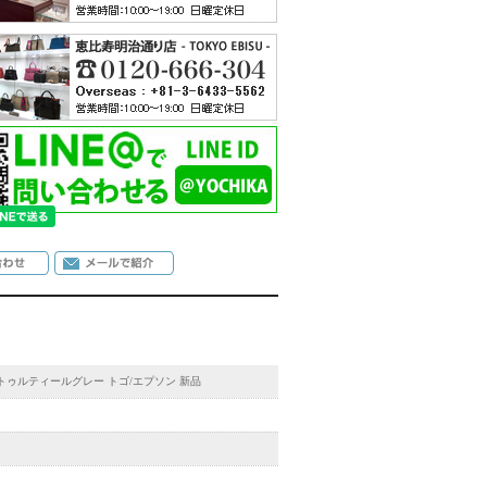
ラ/トゥルティールグレー トゴ/エプソン 新品