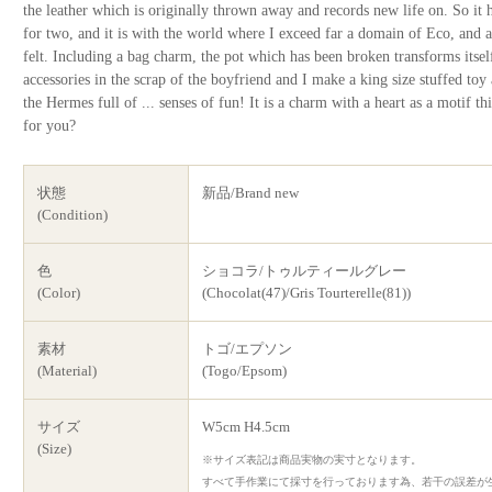
the leather which is originally thrown away and records new life on. So it h
for two, and it is with the world where I exceed far a domain of Eco, and 
felt. Including a bag charm, the pot which has been broken transforms itsel
accessories in the scrap of the boyfriend and I make a king size stuffed toy
the Hermes full of ... senses of fun! It is a charm with a heart as a motif t
for you?
状態
新品/Brand new
(Condition)
色
ショコラ/トゥルティールグレー
(Color)
(Chocolat(47)/Gris Tourterelle(81))
素材
トゴ/エプソン
(Material)
(Togo/Epsom)
サイズ
W5cm H4.5cm
(Size)
※サイズ表記は商品実物の実寸となります。
すべて手作業にて採寸を行っております為、若干の誤差が