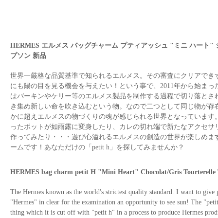
HERMES エルメス バッグチャーム プティアッシュ "ミニ ハート"
プソン 新品
世界一厳格な品質基準で知られるエルメス。その審査にクリアでき
にも陽の目を見る機会を与えたい！という事で、2011年から始まった「pet
はバーキンやケリー等のエルメス製品を制作する過程で切り落とさ
き集め新しい命を吹き込むという物。なので二つとして同じ物が存
かに超えエルメスの物づくりの魂が感じられる世界となっています
ったポットが如雨露に変身したり、カレの切れ端で新たなアクセサ
作ってみたり・・・遊び心溢れるエルメスの創造の世界が楽しめま
ームです！あなただけの「petit h」を探してみませんか？
HERMES bag charm petit H "Mini Heart" Chocolat/Gris Tourterelle
The Hermes known as the world's strictest quality standard. I want to give
"Hermes" in clear for the examination an opportunity to see sun! The "peti
thing which it is cut off with "petit h" in a process to produce Hermes pro