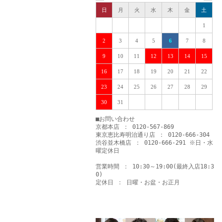
日
月
火
水
木
金
土
1
2
3
4
5
6
7
8
9
10
11
12
13
14
15
16
17
18
19
20
21
22
23
24
25
26
27
28
29
30
31
■お問い合わせ
京都本店 ： 0120-567-869
東京恵比寿明治通り店 ： 0120-666-304
渋谷並木橋店 ： 0120-666-291 ※日・水
曜定休日
営業時間 ： 10:30～19:00(最終入店18:3
0)
定休日 ： 日曜・お盆・お正月