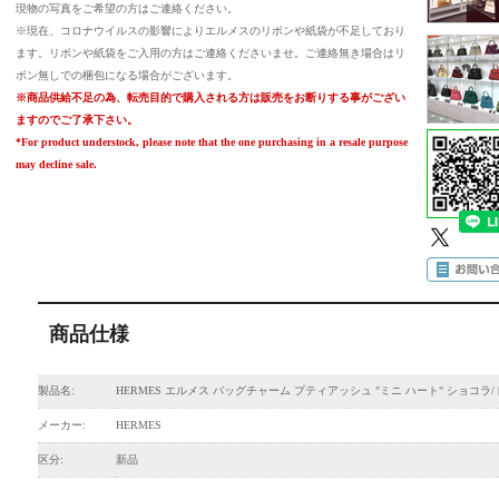
現物の写真をご希望の方はご連絡ください。
※現在、コロナウイルスの影響によりエルメスのリボンや紙袋が不足しており
ます。リボンや紙袋をご入用の方はご連絡くださいませ。ご連絡無き場合はリ
ボン無しでの梱包になる場合がございます。
※商品供給不足の為、転売目的で購入される方は販売をお断りする事がござい
ますのでご了承下さい。
*For product understock, please note that the one purchasing in a resale purpose
may decline sale.
商品仕様
製品名:
HERMES エルメス バッグチャーム プティアッシュ "ミニ ハート" ショコ
メーカー:
HERMES
区分:
新品