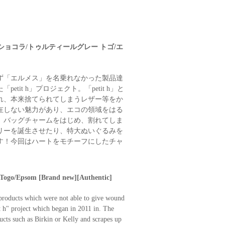
 ショコラ/トゥルティールグレー トゴ/エ
ず「エルメス」を名乗れなかった製品達
it h」プロジェクト。「petit h」と
れ、本来捨てられてしまうレザー等をか
在しない魅力があり、エコの領域をはる
。バッグチャームをはじめ、割れてしま
リーを誕生させたり、特大ぬいぐるみを
す！今回はハートをモチーフにしたチャ
 Togo/Epsom [Brand new][Authentic]
 products which were not able to give wound
t h" project which began in 2011 in. The
ducts such as Birkin or Kelly and scrapes up