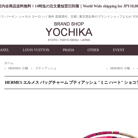
店内全商品送料無料！14時迄の注文最短翌日到着｜World Wide shipping for JPY10,00
ス バーキン シャネル ヨーロッパ 海外 直接買付。京都 | 東京恵比寿のブランドショップよちか YOC
ANEL
LOUIS VUITTON
PRADA
OTHER
EVENT
ホーム
HERMES 小物
プティアッシュ
HERMES 小物
HERMES エルメス バッグチャーム プティアッシュ "ミニ ハート" ショ