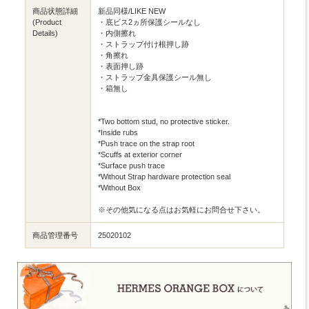
商品状態詳細
新品同様/LIKE NEW
(Product
・底ビス2ヵ所保護シールなし
Details)
・内側擦れ
・ストラップ付け根押し跡
・角擦れ
・表面押し跡
・ストラップ金具保護シール無し
・箱無し
*Two bottom stud, no protective sticker.
*Inside rubs
*Push trace on the strap root
*Scuffs at exterior corner
*Surface push trace
*Without Strap hardware protection seal
*Without Box
※その他気になる点はお気軽にお問合せ下さい。
商品管理番号
25020102