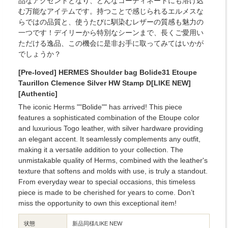
品なアクセントとなり、どんなコーディネートにも溶け込
む万能なアイテムです。持つことで感じられるエルメスな
らではの品質と、使うたびに馴染むレザーの質感も魅力の
一つです！デイリーから特別なシーンまで、長くご愛用い
ただける逸品、この機会に是非お手に取ってみてはいかが
でしょうか？
[Pre-loved] HERMES Shoulder bag Bolide31 Etoupe
Taurillon Clemence Silver HW Stamp D[LIKE NEW]
[Authentic]
The iconic Herms ""Bolide"" has arrived! This piece
features a sophisticated combination of the Etoupe color
and luxurious Togo leather, with silver hardware providing
an elegant accent. It seamlessly complements any outfit,
making it a versatile addition to your collection. The
unmistakable quality of Herms, combined with the leather's
texture that softens and molds with use, is truly a standout.
From everyday wear to special occasions, this timeless
piece is made to be cherished for years to come. Don’t
miss the opportunity to own this exceptional item!
状態
新品同様/LIKE NEW