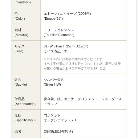
(Condition)
色
エトープ (エトゥープ)(2005年)
(Color)
(Etoupe(18))
素材
トリヨンクレマンス
(Material)
(Taurillon Clemence)
サイズ
31 (W:31cm H:25cm D:12cm)
(Size)
サイズ表記：31
※サイズ表記は商品実物の実寸となります。
すべて手作業にて採寸を行っております為、若干の誤差
が生じる場合があります事ご了承下さいませ。
金具
シルバー金具
(Buckle)
(Silver HW)
付属品
保存袋、鍵、カデナ、クロシェット、ショルダース
(Accessories)
トラップ
仕様
内ポケット
(Specification)
オープンポケット x 1
備考
D刻印(2019年製造)