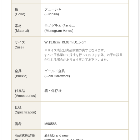
色
フューシャ
(Color)
(Fuchsia)
素材
モノグラムヴェルニ
(Material)
(Monogram Vernis)
サイズ
W:13.8cm H9.0cm D1.5 cm
(Size)
※サイズ表記は商品実物の実寸となります。
すべて手作業にて採寸を行っております為、若干の誤差
が生じる場合があります事ご了承下さいませ。
金具
ゴールド金具
(Buckle)
(Gold Hardware)
付属品
箱・保存袋
(Accessories)
仕様
(Specification)
備考
M90586
商品状態詳細
新品/Brand new