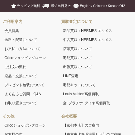
ラッピング無料
最短当日発送
English / Chinese / Korean OK!
ご利用案内
買取査定について
会員特典
新品買取：HERMES エルメス
送料・配送について
中古買取：HERMES エルメス
お支払い方法について
店頭買取について
Oricoショッピングローン
宅配買取について
ご注文の流れ
出張買取について
返品・交換について
LINE査定
プレゼント包装について
宅配キットについて
よくあるご質問 Q&A
Louis Vuitton高価買取
お取り置きについて
金･プラチナ･ダイヤ高価買取
その他
会社概要
Oricoショッピングローン
【京都本店】のご案内
お客様の声
【東京恵比寿明治通り店】のご案内