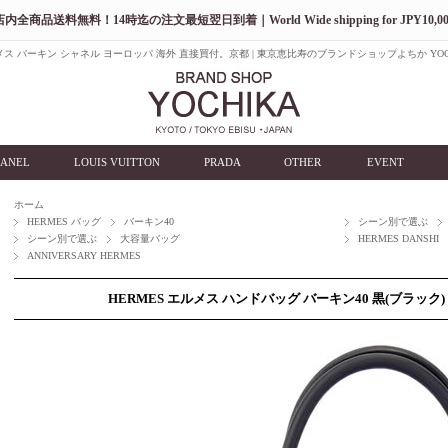
店内全商品送料無料！14時迄の注文最短翌日到着｜World Wide shipping for JPY10,00
ス バーキン シャネル ヨーロッパ 海外 直接買付。京都 | 東京恵比寿のブランドショップよちか YOC
ANEL
LOUIS VUITTON
PRADA
OTHER
EVENT
ホーム
HERMES バッグ
バーキン40
シーン別で選ぶ
シーン別で選ぶ
大容量バッグ
HERMES DANSHI
ANNIVERSARY HERMES
HERMES エルメス ハンドバッグ バーキン40 黒(ブラック