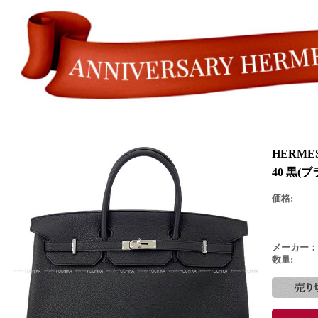
HERM
40 黒(
価格:
メーカー：
数量: