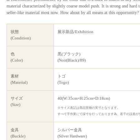
material characterized by slightly coarse model push. It is strong and hard 
seller-like material most now. How about by all means at this opportunity?
状態
展示新品/Exhibition
(Condition)
色
黒(ブラック)
(Color)
(Noir(Black)/89)
素材
トゴ
(Material)
(Togo)
サイズ
40(W:35cm×H:25cm×D:18cm)
(Size)
※サイズ表記は商品実物の実寸となります。
すべて手作業にて採寸を行っております為、若干の誤差が
金具
シルバー金具
(Buckle)
(Silver Hardware)