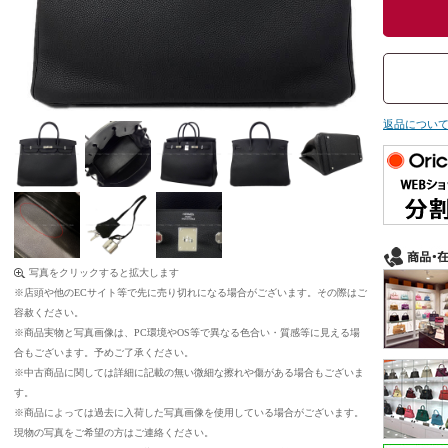
返品につい
写真をクリックすると拡大します
※店頭や他のECサイト等で先に売り切れになる場合がございます。その際はご
容赦ください。
※商品実物と写真画像は、PC環境やOS等で異なる色合い・質感等に見える場
合もございます。予めご了承ください。
※中古商品に関しては詳細に記載の無い微細な擦れや傷がある場合もございま
す。
※商品によっては過去に入荷した写真画像を使用している場合がございます。
現物の写真をご希望の方はご連絡ください。