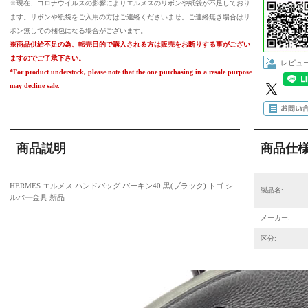
※現在、コロナウイルスの影響によりエルメスのリボンや紙袋が不足しており
ます。リボンや紙袋をご入用の方はご連絡くださいませ。ご連絡無き場合はリ
ボン無しでの梱包になる場合がございます。
※商品供給不足の為、転売目的で購入される方は販売をお断りする事がござい
ますのでご了承下さい。
レビュ
*For product understock, please note that the one purchasing in a resale purpose
may decline sale.
商品説明
商品仕
HERMES エルメス ハンドバッグ バーキン40 黒(ブラック) トゴ シ
製品名:
ルバー金具 新品
メーカー:
区分: