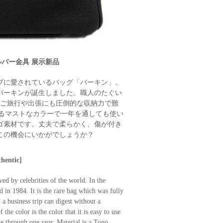
シルバー金具 展示新品
ブに愛されているバッグ「バーキン」。
てバーキンが誕生しました。職人のたぐい
いご旅行や出張にも圧倒的な収納力で難
するマストなカラーで一年を通しても使い
ゴ素材です。丈夫で柔らかく、傷が付き
この機会にいかがでしょうか？
hentic]
ed by celebrities of the world. In the
 in 1984. It is the rare bag which was fully
a business trip can digest without a
the color is the color that it is easy to use
ne through one year. Material is a Togo