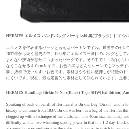
HERMES エルメス ハンドバッグ バーキン40 黒(ブラック) トゴ 
エルメスを代表するバックと言えばバーキンですね。世界中のセレ
1837年から続く歴史の中、1984年にエルメス三番目のバッグとし
まれない技術が存分につまったバッグです。その中で１～2泊くら
なくこなせる４０cmサイズ。お色の黒はどんなシーンでもマッチ
勝手抜群で使いやすいお色です。素材はやや粗い型押しが特徴のト
にくいです。現在、最も定番的な素材として知られています。是非
HERMES Handbags Birkin40 Noir(Black) Togo SHW[Exhibition][Aut
Speaking of back on behalf of Hermes, it is Birkin. Bag "Birkin" who is lov
history to continue from 1837, Birkin was born as a bag of the Hermes third
clogged up with a technique of the craftsman. The 40cm size that a trip and 
difficulty with an overwhelming storing power in that in a 1-2 day. Black of 
at convenience preeminence by the color that is a mast to match in any sce