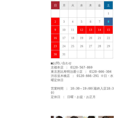
日
月
火
水
木
金
土
1
2
3
4
5
6
7
8
9
10
11
12
13
14
15
16
17
18
19
20
21
22
23
24
25
26
27
28
29
30
31
■お問い合わせ
京都本店 ： 0120-567-869
東京恵比寿明治通り店 ： 0120-666-304
渋谷並木橋店 ： 0120-666-291 ※日・水
曜定休日
営業時間 ： 10:30～19:00(最終入店18:3
0)
定休日 ： 日曜・お盆・お正月