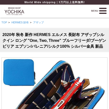
World Wide shipping｜3万円以上送料無料!
TOP
>
HERMES 財布
>
アザップ
2020年 秋冬 新作 HERMES エルメス 長財布 アザップシル
クイン ロング "One, Two, Three" ブルーフリーダ/ブーゲン
ビリア エプソン/バレニア/シルク100% シルバー金具 新品