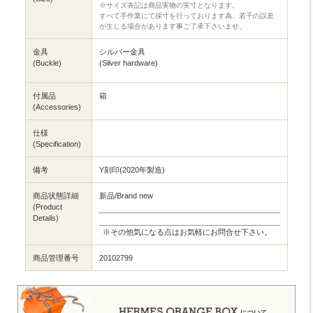
※サイズ表記は商品実物の実寸となります。
すべて手作業にて採寸を行っております為、若干の誤差
が生じる場合があります事ご了承下さいませ。
金具
シルバー金具
(Buckle)
(Silver hardware)
付属品
箱
(Accessories)
仕様
(Specification)
備考
Y刻印(2020年製造)
商品状態詳細
新品/Brand new
(Product
Details)
※その他気になる点はお気軽にお問合せ下さい。
商品管理番号
20102799