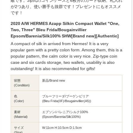
敵です。zip式のコインケースと6枚分のカード収納、札入れ
が2つあり、使い勝手も抜群です！プレゼントにもオススメ
です！
2020 A/W HERMES Azapp Silkin Compact Wallet "One,
Two, Three" Bleu Frida/Bougainvillier
Epsom/Barenia/Silk100% SHW[Brand new][Authentic]
A compact of silk in arrived from Hermes! It is a very
popular gem with a pretty colon form. Among them, this is a
popular pattern, the calm color is very nice. Zip-type coin
case and six cards storage, two wallets, usability is also
outstanding! It is also recommended for gifts!
状態
新品/Brand new
(Condition)
色
ブルーフリーダ/ブーゲンビリア
(Color)
(Bleu Frida(0F)/Bougainvillier(A5))
素材
エプソン/バレニア/シルク100%
(Material)
(Epsom/Barenia/Silk100%)
サイズ
W:11cm H:10.5cm D:1.5cm
(Size)