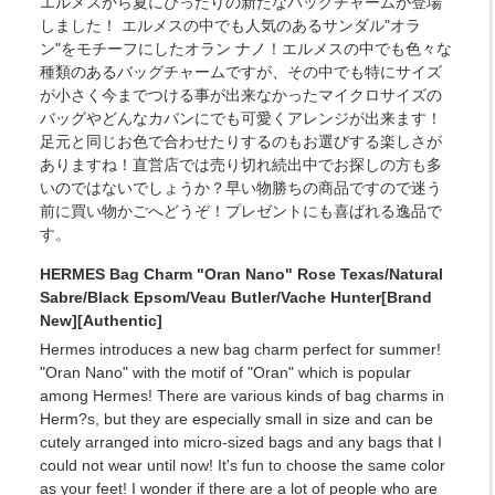
エルメスから夏にぴったりの新たなバッグチャームが登場
しました！ エルメスの中でも人気のあるサンダル"オラ
ン"をモチーフにしたオラン ナノ！エルメスの中でも色々な
種類のあるバッグチャームですが、その中でも特にサイズ
が小さく今までつける事が出来なかったマイクロサイズの
バッグやどんなカバンにでも可愛くアレンジが出来ます！
足元と同じお色で合わせたりするのもお選びする楽しさが
ありますね！直営店では売り切れ続出中でお探しの方も多
いのではないでしょうか？早い物勝ちの商品ですので迷う
前に買い物かごへどうぞ！プレゼントにも喜ばれる逸品で
す。
HERMES Bag Charm "Oran Nano" Rose Texas/Natural
Sabre/Black Epsom/Veau Butler/Vache Hunter[Brand
New][Authentic]
Hermes introduces a new bag charm perfect for summer!
"Oran Nano" with the motif of "Oran" which is popular
among Hermes! There are various kinds of bag charms in
Herm?s, but they are especially small in size and can be
cutely arranged into micro-sized bags and any bags that I
could not wear until now! It's fun to choose the same color
as your feet! I wonder if there are a lot of people who are