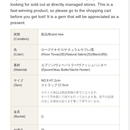
looking for sold out at directly managed stores. This is a
fast-winning product, so please go to the shopping cart
before you get lost! It is a gem that will be appreciated as a
present.
状態
新品/Brand new
(Condition)
色
ローズテキサス/ナチュラルサブレ/黒
(Color)
(Rose Texas(0E)/Natural Sabre(25)/Black(89))
素材
エプソン/ヴォーバトラー/ヴァッシュハンター
(Material)
(Epsom/Veau Butler/Vache Hunter)
サイズ
W2.8 H7.2cm
(Size)
ストラップ:17.5cm
※サイズ表記は商品実物の実寸となります。
すべて手作業にて採寸を行っております為、若干の誤差
が生じる場合があります事ご了承下さいませ。
金具
(Buckle)
()
付属品
箱