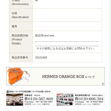
(Accessories)
仕様
(Specification)
備考
商品状態詳細
新品/Brand new
(Product
Details)
※その他気になる点はお気軽にお問合せ下さい。
商品管理番号
20101808