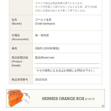
※サイズ表記は商品実物の実寸となります。
すべて手作業にて採寸を行っております為、若干の誤差
が生じる場合があります事ご了承下さいませ。
金具
ゴールド金具
(Buckle)
(Gold hardware)
付属品
箱・保存袋
(Accessories)
備考
D刻印 (2019年製造)
商品状態詳細
新品/Brand new
(Product
Details)
※その他気になる点はお気軽にお問合せ下さい。
商品管理番号
20101516