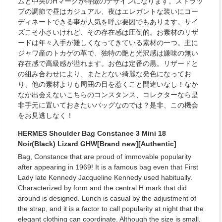
ムと中央のHマークが特徴のデザインになります。ストラッ
プの調節で昼はカジュアル、夜はエレガントな装いにコー
ディネートできる事が人気を呼ぶ要因でもあります。サイ
ズこそ小さいけれど、その存在感は圧倒的。お素材のリザ
ードは年々入手が難しくなってきている素材の一つ。主に
ジャワ産のトカゲの革で、独特の艶と光沢感は嫌味の無い
存在感で高級感が溢れます。お色は定番の黒。リザードと
の組み合わせにより、またとない綺麗な発色になってお
り、他の素材よりも周囲の目を惹くこと間違いなし！なか
なか出会えないこちらのコンスタンス、コレクターなら是
非手元に置いておきたいバッグなのでは？是非、この機会
をお見逃しなく！
HERMES Shoulder Bag Constance 3 Mini 18
Noir(Black) Lizard GHW[Brand new][Authentic]
Bag, Constance that are proud of immovable popularity
after appearing in 1969! It is a famous bag even that First
Lady late Kennedy Jacqueline Kennedy used habitually.
Characterized by form and the central H mark that did
around is designed. Lunch is casual by the adjustment of
the strap, and it is a factor to call popularity at night that the
elegant clothing can coordinate. Although the size is small,