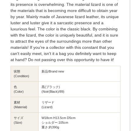
its presence is overwhelming. The material lizard is one of
the materials that is becoming more difficult to obtain year
by year. Mainly made of Javanese lizard leather, its unique
luster and luster give it a sarcastic presence and a
luxurious feel. The color is the classic black. By combining
with the lizard, the color is uniquely beautiful, and it is sure
to attract the eyes of the surroundings more than other
materials! If you're a collector with this constant that you
can't easily meet, isn't it a bag you definitely want to keep
at hand? Do not passing over this opportunity to have it!
状態
新品/Brand new
(Condition)
色
黒(ブラック)
(Color)
(Noir(Black)/89)
素材
リザード
(Material)
(Lizard)
サイズ
W18cm H13.5cm D5cm
(Size)
ショルダー:105cm
重さ:約390g