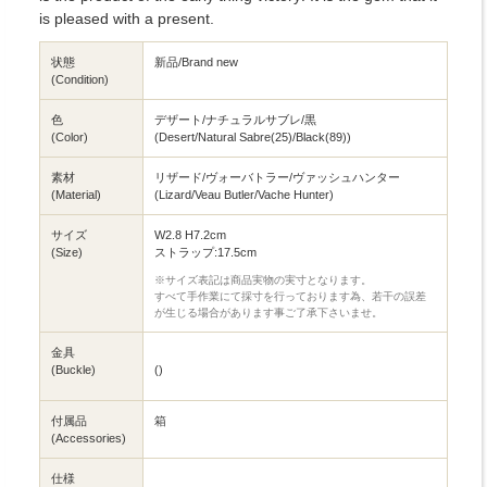
is pleased with a present.
状態
新品/Brand new
(Condition)
色
デザート/ナチュラルサブレ/黒
(Color)
(Desert/Natural Sabre(25)/Black(89))
素材
リザード/ヴォーバトラー/ヴァッシュハンター
(Material)
(Lizard/Veau Butler/Vache Hunter)
サイズ
W2.8 H7.2cm
(Size)
ストラップ:17.5cm
※サイズ表記は商品実物の実寸となります。
すべて手作業にて採寸を行っております為、若干の誤差
が生じる場合があります事ご了承下さいませ。
金具
(Buckle)
()
付属品
箱
(Accessories)
仕様