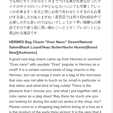
でも特にサイズが小さく今までつける事が出来なかったマ
イクロサイズのバッグやどんなカバンにでも可愛くアレン
ジが出来ます！足元と同じお色で合わせたりするのもお選
びする楽しさがありますね！直営店では売り切れ続出中で
お探しの方も多いのではないでしょうか？早い物勝ちの商
品ですので迷う前に買い物かごへどうぞ！プレゼントにも
喜ばれる逸品です。
HERMES Bag Charm "Oran Nano" Desert/Natural
Sabre/Black Lizard/Veau Butler/Vache Hunter[Brand
New][Authentic]
A good new bag charm came up from Hermes in summer!
"Oran nano" with sandals "Oran" popular in Hermes as a
motif! It is a certain various kinds of bag charms in the
Hermes, but can arrange it even at a bag of the microsize
that size was not able to touch so far small in particular in
that either and what kind of bag cutely! There is the
pleasure that I choose you, and what I put together with a
color same as a step does! May there be much one you
are looking for during the sold out series in the shop, too?
Please come to a shopping bag before being at a loss as it
is the product of the early thing victory! It is the gem that it