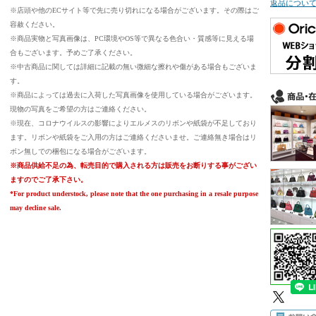
返品につい
※店頭や他のECサイト等で先に売り切れになる場合がございます。その際はご
容赦ください。
※商品実物と写真画像は、PC環境やOS等で異なる色合い・質感等に見える場
合もございます。予めご了承ください。
※中古商品に関しては詳細に記載の無い微細な擦れや傷がある場合もございま
す。
※商品によっては過去に入荷した写真画像を使用している場合がございます。
現物の写真をご希望の方はご連絡ください。
※現在、コロナウイルスの影響によりエルメスのリボンや紙袋が不足しており
ます。リボンや紙袋をご入用の方はご連絡くださいませ。ご連絡無き場合はリ
ボン無しでの梱包になる場合がございます。
※商品供給不足の為、転売目的で購入される方は販売をお断りする事がござい
ますのでご了承下さい。
*For product understock, please note that the one purchasing in a resale purpose
may decline sale.