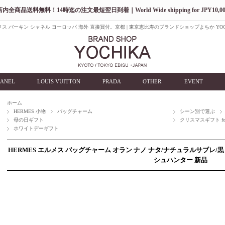
店内全商品送料無料！14時迄の注文最短翌日到着｜World Wide shipping for JPY10,00
ス バーキン シャネル ヨーロッパ 海外 直接買付。京都 | 東京恵比寿のブランドショップよちか YOC
ANEL
LOUIS VUITTON
PRADA
OTHER
EVENT
ホーム
HERMES 小物
バッグチャーム
シーン別で選ぶ
母の日ギフト
クリスマスギフト for
ホワイトデーギフト
HERMES エルメス バッグチャーム オラン ナノ ナタ/ナチュラルサブレ/黒
シュハンター 新品