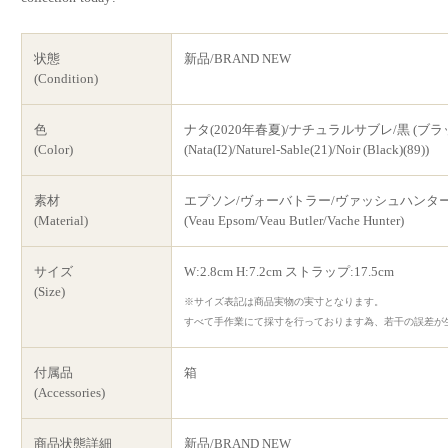
状態
新品/BRAND NEW
(Condition)
色
ナタ(2020年春夏)/ナチュラルサブレ/黒 (ブラ
(Color)
(Nata(I2)/Naturel-Sable(21)/Noir (Black)(89))
素材
エプソン/ヴォーバトラー/ヴァッシュハンタ
(Material)
(Veau Epsom/Veau Butler/Vache Hunter)
サイズ
W:2.8cm H:7.2cm ストラップ:17.5cm
(Size)
※サイズ表記は商品実物の実寸となります。
すべて手作業にて採寸を行っております為、若干の誤差が
付属品
箱
(Accessories)
商品状態詳細
新品/BRAND NEW