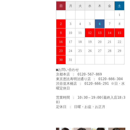
日
月
火
水
木
金
土
1
2
3
4
5
6
7
8
9
10
11
12
13
14
15
16
17
18
19
20
21
22
23
24
25
26
27
28
29
30
31
■お問い合わせ
京都本店 ： 0120-567-869
東京恵比寿明治通り店 ： 0120-666-304
渋谷並木橋店 ： 0120-666-291 ※日・水
曜定休日
営業時間 ： 10:30～19:00(最終入店18:3
0)
定休日 ： 日曜・お盆・お正月