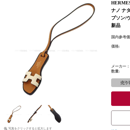
HERM
ナノ ナタ
プソン/
新品
国内参考価
価格:
メーカー：
数量:
写真をクリックすると拡大します