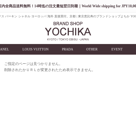
店内全商品送料無料！14時迄の注文最短翌日到着｜World Wide shipping for JPY10,00
ス バーキン シャネル ヨーロッパ 海外 直接買付。京都 | 東京恵比寿のブランドショップよちか YOC
ANEL
LOUIS VUITTON
PRADA
OTHER
EVENT
ご指定のページは見つかりません。
削除されたかＵＲＬが変更されたため表示できません。