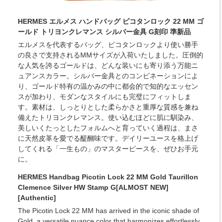
HERMES エルメス ハンドバッグ ピコタンロック 22 MM ゴ
ールド トリヨンクレマンス シルバー金具 G刻印 準新品
エルメスを代表するバッグ、ピコタンロックより使い勝手
の良さで支持されるMMサイズが入荷いたしました。圧倒的
な人気を誇るゴールドは、どんな装いにも寄り添う万能ニ
ュアンスカラー。シルバー金具とのコンビネーションによ
り、ゴールド特有の温かみの中に都会的で知的なエッセン
スが加わり、モダンなスタイルにも完璧にフィットしま
す。素材は、しっとりとした柔らかさと重厚な質感を兼ね
備えたトリヨンクレマンス。使い込むほどに肌に馴染み、
美しいくたっとしたフォルムへと育っていく過程は、まさ
に天然皮革を愛でる醍醐味です。デイリーユースを格上げ
してくれる「一生もの」のマスターピースを、ぜひお手元
に。
HERMES Handbag Picotin Lock 22 MM Gold Taurillon
Clemence Silver HW Stamp G[ALMOST NEW]
[Authentic]
The Picotin Lock 22 MM has arrived in the iconic shade of
Gold, a versatile nuance color that harmonizes effortlessly