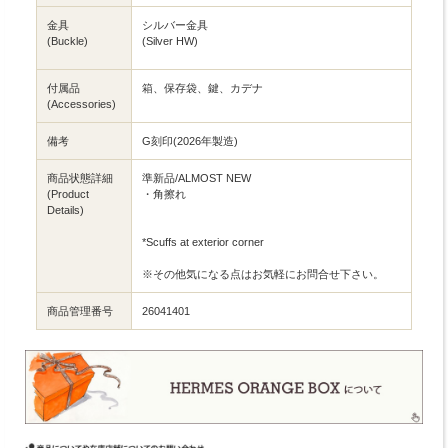
金具
シルバー金具
(Buckle)
(Silver HW)
付属品
箱、保存袋、鍵、カデナ
(Accessories)
備考
G刻印(2026年製造)
商品状態詳細
準新品/ALMOST NEW
(Product
・角擦れ
Details)
*Scuffs at exterior corner
※その他気になる点はお気軽にお問合せ下さい。
商品管理番号
26041401