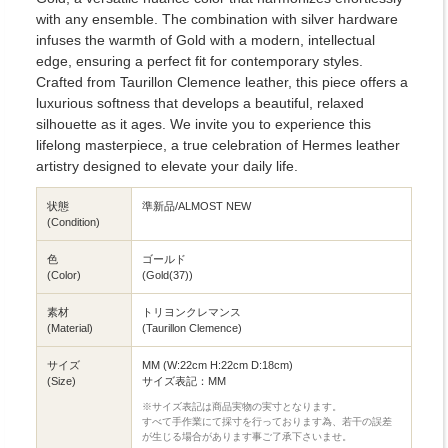
with any ensemble. The combination with silver hardware
infuses the warmth of Gold with a modern, intellectual
edge, ensuring a perfect fit for contemporary styles.
Crafted from Taurillon Clemence leather, this piece offers a
luxurious softness that develops a beautiful, relaxed
silhouette as it ages. We invite you to experience this
lifelong masterpiece, a true celebration of Hermes leather
artistry designed to elevate your daily life.
状態
準新品/ALMOST NEW
(Condition)
色
ゴールド
(Color)
(Gold(37))
素材
トリヨンクレマンス
(Material)
(Taurillon Clemence)
サイズ
MM (W:22cm H:22cm D:18cm)
(Size)
サイズ表記：MM
※サイズ表記は商品実物の実寸となります。
すべて手作業にて採寸を行っております為、若干の誤差
が生じる場合があります事ご了承下さいませ。