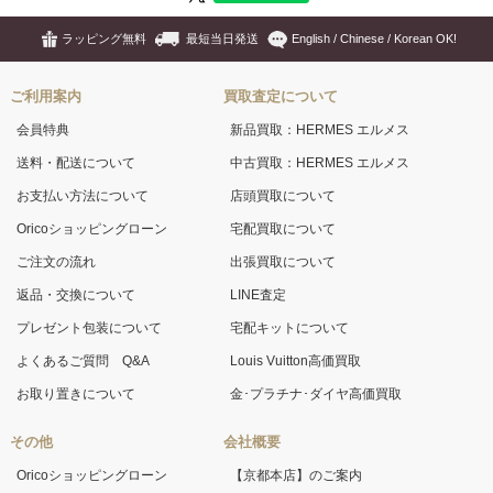
ラッピング無料
最短当日発送
English / Chinese / Korean OK!
ご利用案内
買取査定について
会員特典
新品買取：HERMES エルメス
送料・配送について
中古買取：HERMES エルメス
お支払い方法について
店頭買取について
Oricoショッピングローン
宅配買取について
ご注文の流れ
出張買取について
返品・交換について
LINE査定
プレゼント包装について
宅配キットについて
よくあるご質問 Q&A
Louis Vuitton高価買取
お取り置きについて
金･プラチナ･ダイヤ高価買取
その他
会社概要
Oricoショッピングローン
【京都本店】のご案内