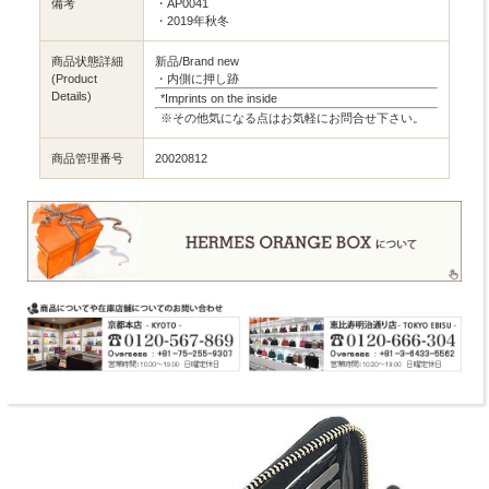
備考
・AP0041
・2019年秋冬
商品状態詳細
新品/Brand new
(Product
・内側に押し跡
Details)
*Imprints on the inside
※その他気になる点はお気軽にお問合せ下さい。
商品管理番号
20020812