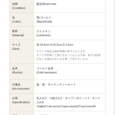
状態
新品/Brand new
(Condition)
色
黒/ゴールド
(Color)
(Black/Gold)
素材
ラムスキン
(Material)
(Lambskin)
サイズ
W:19.5cm H:10.5cm D:2.5cm
(Size)
※サイズ表記は商品実物の実寸となります。
すべて手作業にて採寸を行っております為、若干の誤差
が生じる場合があります事ご了承下さいませ。
金具
ゴールド金具
(Buckle)
(Gold hardware)
付属品
箱・袋・ギャランティーカード
(Accessories)
仕様
札入れ2・小銭入れ1・オープンポケット2・カード
(Specification)
入れ8
*wallet2*coin purse1*open pocket2*card insert8