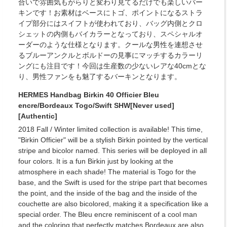
合いで雰囲気もがらりと変わり見てるだけでも楽しいバー
キンです！お素材はベースにトゴ、ポイントになるストラ
イプ部分にはスイフトが使われており、バッグ内側とクロ
シェットの内側もバイカラーとなっており、スペシャルオ
ーダーのような仕様となります。クールな男性を連想させ
るブルーアンクルとボルドーの見事にマッチするカラーリ
ングにも注目です！今回は生産数の少ないレアな40cmとな
り、男性ファンをも魅了するバーキンとなります。
HERMES Handbag Birkin 40 Officier Bleu
encre/Bordeaux Togo/Swift SHW[Never used]
[Authentic]
2018 Fall / Winter limited collection is available! This time,
"Birkin Officier" will be a stylish Birkin pointed by the vertical
stripe and bicolor named. This series will be deployed in all
four colors. It is a fun Birkin just by looking at the
atmosphere in each shade! The material is Togo for the
base, and the Swift is used for the stripe part that becomes
the point, and the inside of the bag and the inside of the
couchette are also bicolored, making it a specification like a
special order. The Bleu encre reminiscent of a cool man
and the coloring that perfectly matches Bordeaux are also