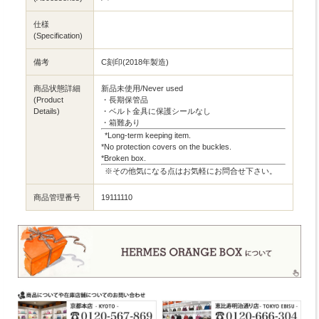
仕様
(Specification)
備考
C刻印(2018年製造)
商品状態詳細
新品未使用/Never used
(Product
・長期保管品
Details)
・ベルト金具に保護シールなし
・箱難あり
*Long-term keeping item.
*No protection covers on the buckles.
*Broken box.
※その他気になる点はお気軽にお問合せ下さい。
商品管理番号
19111110