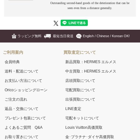
ラッピング無料
最短当日発送
English / Chinese / Korean OK!
ご利用案内
買取査定について
会員特典
新品買取：HERMES エルメス
送料・配送について
中古買取：HERMES エルメス
お支払い方法について
店頭買取について
Oricoショッピングローン
宅配買取について
ご注文の流れ
出張買取について
返品・交換について
LINE査定
プレゼント包装について
宅配キットについて
よくあるご質問 Q&A
Louis Vuitton高価買取
お取り置きについて
金･プラチナ･ダイヤ高価買取