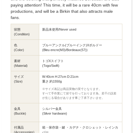
paying attention! This time, it will be a rare 40cm with few
productions, and will be a Birkin that also attracts male
fans.
状態
新品未使用/Never used
(Condition)
色
ブルーアンクル(ブルーインク)Xボルドー
(Color)
(Bleu encre(M3)/Bordeaux(57))
素材
トゴXスイフト
(Material)
(Togo/Swift)
サイズ
W:40cm H:27cm D:21cm
(Size)
重さ:約1550g
※サイズ表記は商品実物の実寸となります。
すべて手作業にて採寸を行っております為、若干の誤差
が生じる場合があります事ご了承下さいませ。
金具
シルバー金具
(Buckle)
(Silver hardware)
付属品
箱・保存袋・鍵 ・カデナ・クロシェット・レインカ
(Accessories)
バー