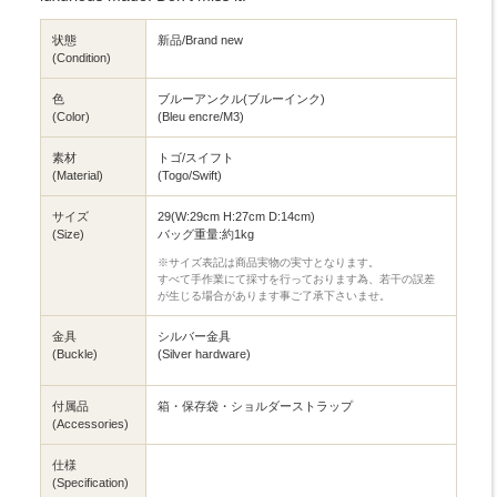
状態
新品/Brand new
(Condition)
色
ブルーアンクル(ブルーインク)
(Color)
(Bleu encre/M3)
素材
トゴ/スイフト
(Material)
(Togo/Swift)
サイズ
29(W:29cm H:27cm D:14cm)
(Size)
バッグ重量:約1kg
※サイズ表記は商品実物の実寸となります。
すべて手作業にて採寸を行っております為、若干の誤差
が生じる場合があります事ご了承下さいませ。
金具
シルバー金具
(Buckle)
(Silver hardware)
付属品
箱・保存袋・ショルダーストラップ
(Accessories)
仕様
(Specification)