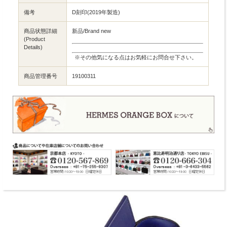
備考
D刻印(2019年製造)
商品状態詳細
新品/Brand new
(Product
Details)
※その他気になる点はお気軽にお問合せ下さい。
商品管理番号
19100311