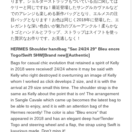
ります。ショルダーストラップもついている点に関しては
ケリーと同じですね！最近登場したサングルカヴァルなど
でのアレンジも楽しめる新作バッグとなり、エルメスの注
目バッグとなります！お色は同じく2018年に登場した、エ
レガントな深い色合いが魅力のブルーアンクル！柔らかな
トゴとハンドルとフラップ、ストラップはスイフトを使っ
た贅沢なお作りです。お見逃しなく！
HERMES Shoulder handbag ”Sac 24/24 29" Bleu encre
Togo/Swift SHW[Brand new][Authentic]
Bags for casual chic evolution that retained a spirit of Kelly
in 2018 were received! 24/24 where it may be said with
Kelly who right destroyed it overturning an image of Kelly
whom I worked as click develops 2 size, and it is with the
arrival at 29 size small this time. The shoulder strap is the
same as Kelly about the point that is on! The arrangement
in Sangle Cavale which came up becomes the latest bag to
be able to enjoy, and it is with an attention bag of the
Hermes recently! The color is also "Bleu encre" that
appeared in 2018 and has an elegant deep hue!Tender
Togo and steering wheel and a flap, the strap using Swift is
luxurious made. Don't miss it!