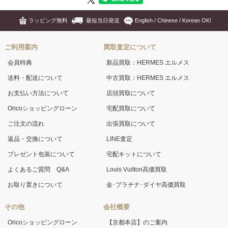
ラッピング無料
最短当日発送
English / Chinese / Korean OK!
ご利用案内
買取査定について
会員特典
新品買取：HERMES エルメス
送料・配送について
中古買取：HERMES エルメス
お支払い方法について
店頭買取について
Oricoショッピングローン
宅配買取について
ご注文の流れ
出張買取について
返品・交換について
LINE査定
プレゼント包装について
宅配キットについて
よくあるご質問 Q&A
Louis Vuitton高価買取
お取り置きについて
金･プラチナ･ダイヤ高価買取
その他
会社概要
Oricoショッピングローン
【京都本店】のご案内