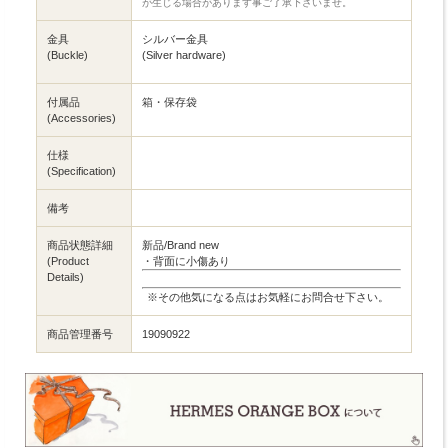
が生じる場合があります事ご了承下さいませ。
金具
シルバー金具
(Buckle)
(Silver hardware)
付属品
箱・保存袋
(Accessories)
仕様
(Specification)
備考
商品状態詳細
新品/Brand new
(Product
・背面に小傷あり
Details)
※その他気になる点はお気軽にお問合せ下さい。
商品管理番号
19090922