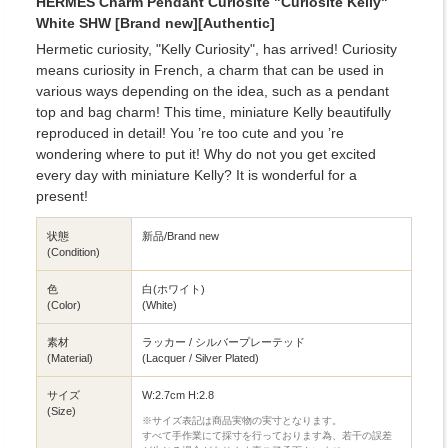
HERMES Charm Pendant Curiosite "Curiosite Kelly"
White SHW [Brand new][Authentic]
Hermetic curiosity, "Kelly Curiosity", has arrived! Curiosity
means curiosity in French, a charm that can be used in
various ways depending on the idea, such as a pendant
top and bag charm! This time, miniature Kelly beautifully
reproduced in detail! You ’re too cute and you ’re
wondering where to put it! Why do not you get excited
every day with miniature Kelly? It is wonderful for a
present!
状態
新品/Brand new
(Condition)
色
白(ホワイト)
(Color)
(White)
素材
ラッカー / シルバープレーテッド
(Material)
(Lacquer / Silver Plated)
サイズ
W:2.7cm H:2.8
(Size)
※サイズ表記は商品実物の実寸となります。
すべて手作業にて採寸を行っております為、若干の誤差