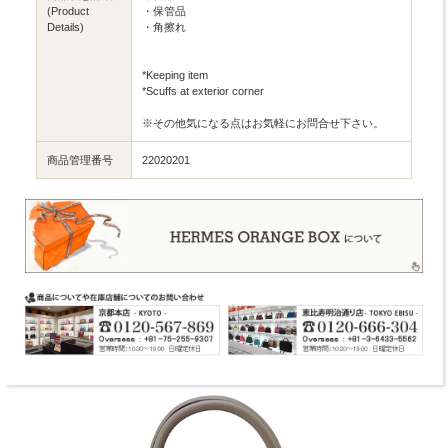
(Product
・保管品
Details)
・角擦れ
*Keeping item
*Scuffs at exterior corner
※その他気になる点はお気軽にお問合せ下さい。
商品管理番号
22020201