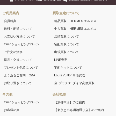
ご利用案内
買取査定について
会員特典
新品買取：HERMES エルメス
送料・配送について
中古買取：HERMES エルメス
お支払い方法について
店頭買取について
Oricoショッピングローン
宅配買取について
ご注文の流れ
出張買取について
返品・交換について
LINE査定
プレゼント包装について
宅配キットについて
よくあるご質問 Q&A
Louis Vuitton高価買取
お取り置きについて
金･プラチナ･ダイヤ高価買取
その他
会社概要
Oricoショッピングローン
【京都本店】のご案内
お客様の声
【東京恵比寿明治通り店】のご案内