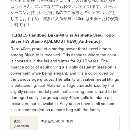
やや粗い型押しが特徴のトゴです。大容量な40cmは小旅行
はもちろん、ゴルフなどでもお使いいただけます。オール
シーズンお持ちいただけるのでご家族とのシェアバッグと
してもおすすめ！滅多に入荷が無い40cmは出会った時が買
い時です！
HERMES Handbag Birkin40 Gris Asphalte Veau Togo
Silver HW Stamp A[ALMOST NEW][Authentic]
Rare 40cm proud of a storing power that I excel others
among Birkin to is received. Gris Asphalte where the color
is colored it in the fall and winter for 2,017 years. The
nuance color of adult giving a slightly casual impression is
convenient while being elegant, and it is a color loved by
the various age groups. The affinity with silver metal fittings
is outstanding, too! Material is Togo characterized by the
slightly coarse model push that is strong, and is hard to be
damaged softly. Large-capacity 40cm golfs let alone an
excursion, but is available. As you can have in all seasons,
it is recommended as a share bag with the family!
状態
準新品/ALMOST NEW
(Condition)