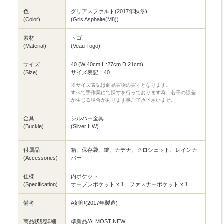
色
グリアスファルト(2017年秋冬)
(Color)
(Gris Asphalte(M8))
素材
トゴ
(Material)
(Veau Togo)
サイズ
40 (W:40cm H:27cm D:21cm)
(Size)
サイズ表記：40
※サイズ表記は商品実物の実寸となります。
すべて手作業にて採寸を行っております為、若干の誤差
が生じる場合があります事ご了承下さいませ。
金具
シルバー金具
(Buckle)
(Silver HW)
付属品
箱、保存袋、鍵、カデナ、クロシェット、レインカ
(Accessories)
バー
仕様
内ポケット
(Specification)
オープンポケット x 1、ファスナーポケット x 1
備考
A刻印(2017年製造)
商品状態詳細
準新品/ALMOST NEW