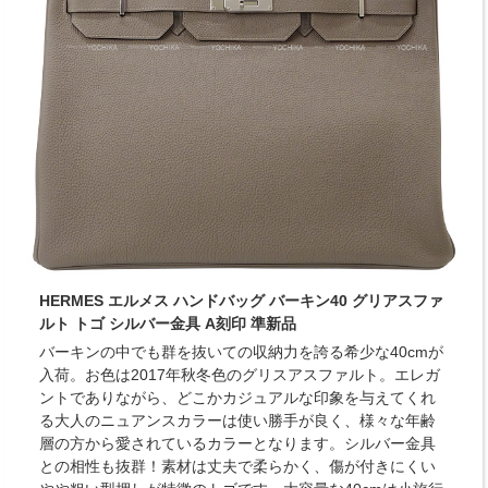
HERMES エルメス ハンドバッグ バーキン40 グリアスファ
ルト トゴ シルバー金具 A刻印 準新品
バーキンの中でも群を抜いての収納力を誇る希少な40cmが
入荷。お色は2017年秋冬色のグリスアスファルト。エレガ
ントでありながら、どこかカジュアルな印象を与えてくれ
る大人のニュアンスカラーは使い勝手が良く、様々な年齢
層の方から愛されているカラーとなります。シルバー金具
との相性も抜群！素材は丈夫で柔らかく、傷が付きにくい