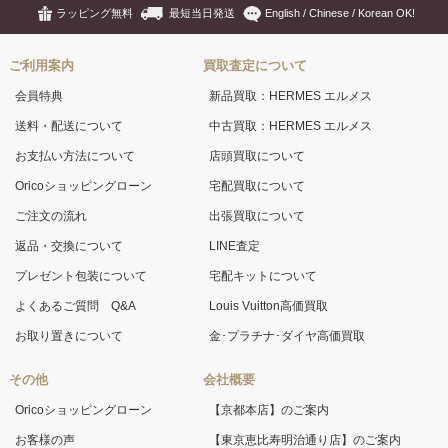
ラッピング無料
最短当日発送
English / Chinese / Korean OK!
ご利用案内
買取査定について
会員特典
新品買取：HERMES エルメス
送料・配送について
中古買取：HERMES エルメス
お支払い方法について
店頭買取について
Oricoショッピングローン
宅配買取について
ご注文の流れ
出張買取について
返品・交換について
LINE査定
プレゼント包装について
宅配キットについて
よくあるご質問 Q&A
Louis Vuitton高価買取
お取り置きについて
金･プラチナ･ダイヤ高価買取
その他
会社概要
Oricoショッピングローン
【京都本店】のご案内
お客様の声
【東京恵比寿明治通り店】のご案内