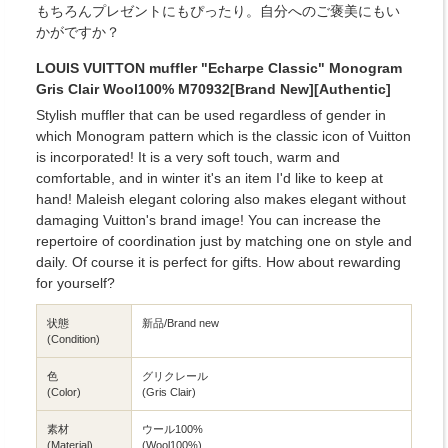
もちろんプレゼントにもぴったり。自分へのご褒美にもい
かがですか？
LOUIS VUITTON muffler "Echarpe Classic" Monogram
Gris Clair Wool100% M70932[Brand New][Authentic]
Stylish muffler that can be used regardless of gender in
which Monogram pattern which is the classic icon of Vuitton
is incorporated! It is a very soft touch, warm and
comfortable, and in winter it's an item I'd like to keep at
hand! Maleish elegant coloring also makes elegant without
damaging Vuitton's brand image! You can increase the
repertoire of coordination just by matching one on style and
daily. Of course it is perfect for gifts. How about rewarding
for yourself?
状態
新品/Brand new
(Condition)
色
グリクレール
(Color)
(Gris Clair)
素材
ウール100%
(Material)
(Wool100%)