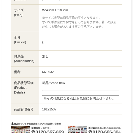
サイズ
W:40cm H:180cm
(Size)
※サイズ表記は商品実物の実寸となります。
すべて手作業にて採寸を行っております為、若干の誤差
が生じる場合があります事ご了承下さいませ。
金具
(Buckle)
()
付属品
無し
(Accessories)
備考
M70932
商品状態詳細
新品/Brand new
(Product
Details)
※その他気になる点はお気軽にお問合せ下さい。
商品管理番号
19121537