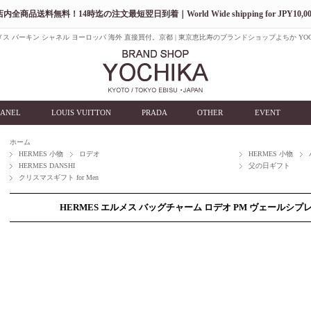
店内全商品送料無料！14時迄の注文最短翌日到着｜World Wide shipping for JPY10,00
ス バーキン シャネル ヨーロッパ 海外 直接買付。京都 | 東京恵比寿のブランドショップよちか YOC
ANEL
LOUIS VUITTON
PRADA
OTHER
EVENT
ホーム
HERMES 小物
ロデオ
HERMES 小物
HERMES DANSHI
父の日ギフト
クリスマスギフト for Men
HERMES エルメス バッグチャーム ロデオ PM ヴェールシプレ