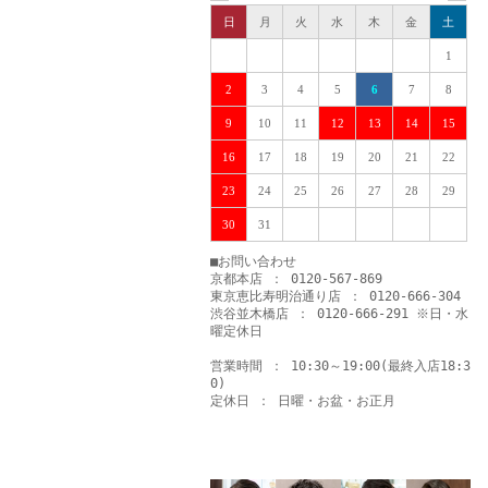
日
月
火
水
木
金
土
1
2
3
4
5
6
7
8
9
10
11
12
13
14
15
16
17
18
19
20
21
22
23
24
25
26
27
28
29
30
31
■お問い合わせ
京都本店 ： 0120-567-869
東京恵比寿明治通り店 ： 0120-666-304
渋谷並木橋店 ： 0120-666-291 ※日・水
曜定休日
営業時間 ： 10:30～19:00(最終入店18:3
0)
定休日 ： 日曜・お盆・お正月