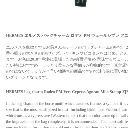
HERMES エルメス バッグチャーム ロデオ PM ヴェールシプレ アニ
エルメスを象徴とするお馬さんモチーフのバッグチャームの中で、2
番小振りの大きさのPMサイズ。バーキンやピコタンをはじめ、ど
ます！お色は2018年秋冬に登場した糸杉(西洋檜)を意味するヴェ
たい時におすすめ！しっとり柔らかな手触りが印象的です！直営店
のではないでしょうか？早い物勝ちの商品ですので迷う前に買い物
いグリーンとなります。
HERMES bag charm Rodeo PM Vert Cypress Agneau Milo Stamp Z
In the bag charm of the horse motif which assumes Hermes a symbol, it is 
size that is the most small-sized in that. Including Birkin and Picotin, I ca
which means a cypress tree (Western hinoki) that the color came up in fal
the impression of the bag completely, it is recommended! The moist soft f
you are looking for during the sold out series in the shop, too? Please come