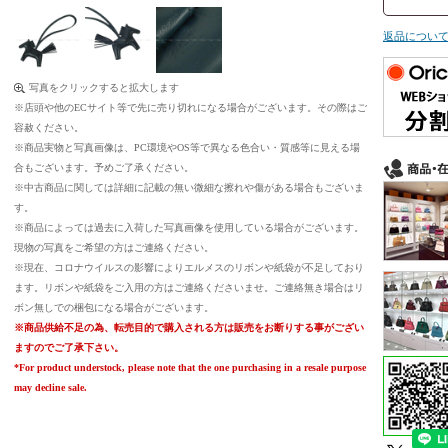
返品につい
写真をクリックすると拡大します
※店頭や他のECサイト等で先に売り切れになる場合がございます。その際はご
容赦ください。
※商品実物と写真画像は、PC環境やOS等で異なる色合い・質感等に見える場
合もございます。予めご了承ください。
※中古商品に関しては詳細に記載の無い微細な擦れや傷がある場合もございま
す。
※商品によっては過去に入荷した写真画像を使用している場合がございます。
現物の写真をご希望の方はご連絡ください。
※現在、コロナウイルスの影響によりエルメスのリボンや紙袋が不足しており
ます。リボンや紙袋をご入用の方はご連絡くださいませ。ご連絡無き場合はリ
ボン無しでの梱包になる場合がございます。
※商品供給不足の為、転売目的で購入される方は販売をお断りする事がござい
ますのでご了承下さい。
*For product understock, please note that the one purchasing in a resale purpose
may decline sale.