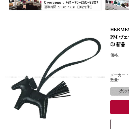
HERM
PM ヴ
印 新品
価格:
メーカー：
数量: