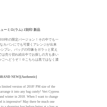
ューミロ(ラム) Z刻印 新品
018年の限定バージョン！その中でも一
んなカバンにでも可愛くアレンジが出来
ールシプレ。バッグの印象をガラッと変え
では売り切れ続出中でお探しの方も多い
かごへどうぞ！※こちらは黒ではなく濃
[BRAND NEW][Authentic]
a limited version of 2018! PM size of the
n arrange it into any bag cutely! Vert Cypress
l and winter in 2018. When I want to change
eel is impressive! May there be much one
 to a shopping bag before being at a loss as