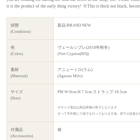
it is the product of the early thing victory! ※This is thick not black; beco
状態
新品/BRAND NEW
(Condition)
色
ヴェールシプレ(2018年秋冬)
(Color)
(Vert Cypress(6O))
素材
アニューミロ(ラム)
(Material)
(Agneau Milo)
サイズ
PM W:9cm H:7.5cm ストラップ:18.5cm
(Size)
※サイズ表記は商品実物の実寸となります。
すべて手作業にて採寸を行っております為、若干の誤差が
付属品
箱
(Accessories)