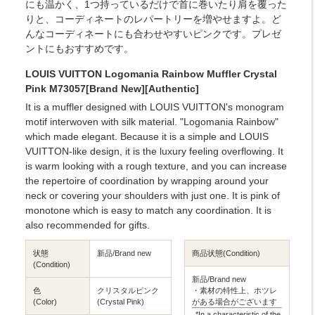
にも温かく、1つ持っているだけで首に巻いたり肩を覆った
りと、コーディネートのレパートリーを増やせますよ。ど
んなコーディネートにも合わせやすいピンクです。プレゼ
ントにもおすすめです。
LOUIS VUITTON Logomania Rainbow Muffler Crystal
Pink M73057[Brand New][Authentic]
It is a muffler designed with LOUIS VUITTON's monogram
motif interwoven with silk material. "Logomania Rainbow"
which made elegant. Because it is a simple and LOUIS
VUITTON-like design, it is the luxury feeling overflowing. It
is warm looking with a rough texture, and you can increase
the repertoire of coordination by wrapping around your
neck or covering your shoulders with just one. It is pink of
monotone which is easy to match any coordination. It is
also recommended for gifts.
状態
新品/Brand new
商品状態(Condition)
(Condition)
新品/Brand new
色
クリスタルピンク
・素材の特性上、ホツレ
(Color)
(Crystal Pink)
がある場合がございます
*In a characteristic of the