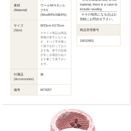
material, there is a case to
素材
ウール94％Xシル
include raveling
(Material)
ク6％
※その他気になる点はお
(Wool94%/Silk6%)
気軽にお問合せ下さい。
サイズ
W33cm H176cm
商品管理番号
(Size)
※サイズ表記は商品
実物の実寸となりま
18010901
す。すべて手作業に
て採寸を行っており
ます為、若干の誤差
が生じる場合があり
ます事ご了承下さい
ませ。
付属品
箱
(Accessories)
備考
M73057