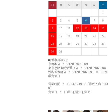
日
月
火
水
木
金
土
1
2
3
4
5
6
7
8
9
10
11
12
13
14
15
16
17
18
19
20
21
22
23
24
25
26
27
28
29
30
31
■お問い合わせ
京都本店 ： 0120-567-869
東京恵比寿明治通り店 ： 0120-666-304
渋谷並木橋店 ： 0120-666-291 ※日・水
曜定休日
営業時間 ： 10:30～19:00(最終入店18:3
0)
定休日 ： 日曜・お盆・お正月