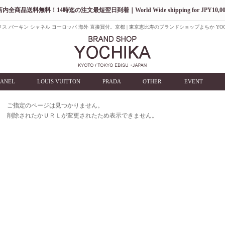
店内全商品送料無料！14時迄の注文最短翌日到着｜World Wide shipping for JPY10,00
ス バーキン シャネル ヨーロッパ 海外 直接買付。京都 | 東京恵比寿のブランドショップよちか YOC
ANEL
LOUIS VUITTON
PRADA
OTHER
EVENT
ご指定のページは見つかりません。
削除されたかＵＲＬが変更されたため表示できません。