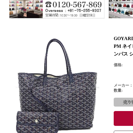
GOYA
PM ネ
ンパス 
価格:
メーカー：
数量: