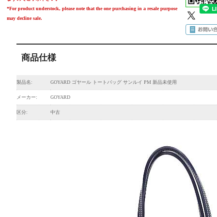
*For product understock, please note that the one purchasing in a resale purpose
may decline sale.
商品仕様
製品名:
GOYARD ゴヤール トートバッグ サンルイ PM 新品未使用
メーカー:
GOYARD
区分:
中古