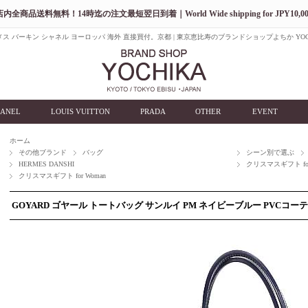
店内全商品送料無料！14時迄の注文最短翌日到着｜World Wide shipping for JPY10,00
ス バーキン シャネル ヨーロッパ 海外 直接買付。京都 | 東京恵比寿のブランドショップよちか YOC
ANEL
LOUIS VUITTON
PRADA
OTHER
EVENT
ホーム
その他ブランド
バッグ
シーン別で選ぶ
HERMES DANSHI
クリスマスギフト for
クリスマスギフト for Woman
GOYARD ゴヤール トートバッグ サンルイ PM ネイビーブルー PVCコ