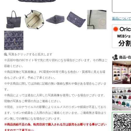
返品につい
写真をクリックすると拡大します
※店頭や他のECサイト等で先に売り切れになる場合がございます。その際はご
容赦ください。
※商品実物と写真画像は、PC環境やOS等で異なる色合い・質感等に見える場
合もございます。予めご了承ください。
※中古商品に関しては詳細に記載の無い微細な擦れや傷がある場合もございま
す。
※商品によっては過去に入荷した写真画像を使用している場合がございます。
現物の写真をご希望の方はご連絡ください。
※現在、コロナウイルスの影響によりエルメスのリボンや紙袋が不足しており
ます。リボンや紙袋をご入用の方はご連絡くださいませ。ご連絡無き場合はリ
ボン無しでの梱包になる場合がございます。
※商品供給不足の為、転売目的で購入される方は販売をお断りする事がござい
ますのでご了承下さい。