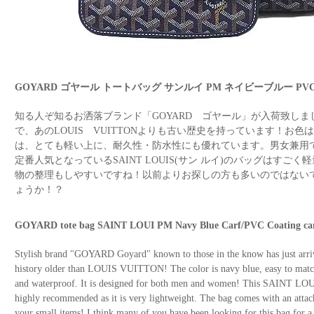
GOYARD ゴヤール トートバッグ サンルイ PM ネイビーブルー 
知る人ぞ知るお洒落ブランド「GOYARD ゴヤール」が入荷致し
で、あのLOUIS VUITTONよりも古い歴史を持っています！お
は、とても軽い上に、耐久性・防水性にも優れています。男女兼用
定番人気となっているSAINT LOUIS(サン ルイ)のバッグはす
物の整理もしやすいですね！以前よりお探しの方も多いのではない
ょうか！？
GOYARD tote bag SAINT LOUI PM Navy Blue Carf/PVC Coating c
Stylish brand "GOYARD Goyard" known to those in the know has just arriv
history older than LOUIS VUITTON! The color is navy blue, easy to match!
and waterproof. It is designed for both men and women! This SAINT LOUIS
highly recommended as it is very lightweight. The bag comes with an attac
your small items! I think many of you have been looking for this bag for 