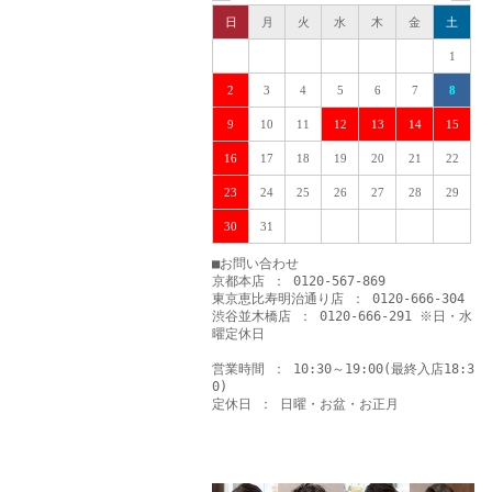
日
月
火
水
木
金
土
1
2
3
4
5
6
7
8
9
10
11
12
13
14
15
16
17
18
19
20
21
22
23
24
25
26
27
28
29
30
31
■お問い合わせ
京都本店 ： 0120-567-869
東京恵比寿明治通り店 ： 0120-666-304
渋谷並木橋店 ： 0120-666-291 ※日・水
曜定休日
営業時間 ： 10:30～19:00(最終入店18:3
0)
定休日 ： 日曜・お盆・お正月