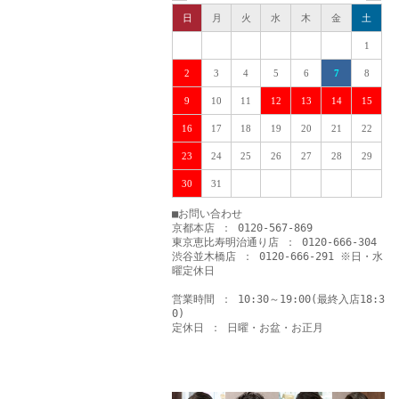
日
月
火
水
木
金
土
1
2
3
4
5
6
7
8
9
10
11
12
13
14
15
16
17
18
19
20
21
22
23
24
25
26
27
28
29
30
31
■お問い合わせ
京都本店 ： 0120-567-869
東京恵比寿明治通り店 ： 0120-666-304
渋谷並木橋店 ： 0120-666-291 ※日・水
曜定休日
営業時間 ： 10:30～19:00(最終入店18:3
0)
定休日 ： 日曜・お盆・お正月