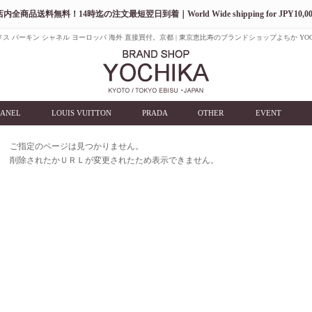
店内全商品送料無料！14時迄の注文最短翌日到着｜World Wide shipping for JPY10,00
ス バーキン シャネル ヨーロッパ 海外 直接買付。京都 | 東京恵比寿のブランドショップよちか YOC
ANEL
LOUIS VUITTON
PRADA
OTHER
EVENT
ご指定のページは見つかりません。
削除されたかＵＲＬが変更されたため表示できません。