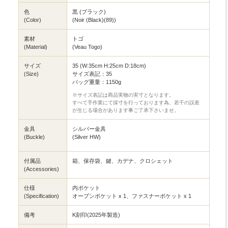
色
黒 (ブラック)
(Color)
(Noir (Black)(89))
素材
トゴ
(Material)
(Veau Togo)
サイズ
35 (W:35cm H:25cm D:18cm)
(Size)
サイズ表記：35
バッグ重量：1150g
※サイズ表記は商品実物の実寸となります。
すべて手作業にて採寸を行っております為、若干の誤差
が生じる場合があります事ご了承下さいませ。
金具
シルバー金具
(Buckle)
(Silver HW)
付属品
箱、保存袋、鍵、カデナ、クロシェット
(Accessories)
仕様
内ポケット
(Specification)
オープンポケット x 1、ファスナーポケット x 1
備考
K刻印(2025年製造)