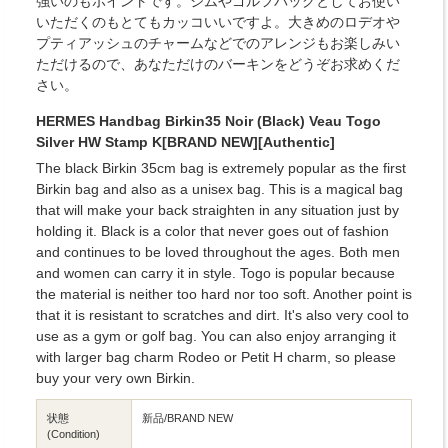
強いのもポイントです。ジムやゴルフバッグとしてお使い
いただくのもとてもカッコいいですよ。大きめのロデオや
プティアッシュのチャームなどでのアレンジもお楽しみい
ただけるので、あなただけのバーキンをどうぞお求めくだ
さい。
HERMES Handbag Birkin35 Noir (Black) Veau Togo
Silver HW Stamp K[BRAND NEW][Authentic]
The black Birkin 35cm bag is extremely popular as the first
Birkin bag and also as a unisex bag. This is a magical bag
that will make your back straighten in any situation just by
holding it. Black is a color that never goes out of fashion
and continues to be loved throughout the ages. Both men
and women can carry it in style. Togo is popular because
the material is neither too hard nor too soft. Another point is
that it is resistant to scratches and dirt. It's also very cool to
use as a gym or golf bag. You can also enjoy arranging it
with larger bag charm Rodeo or Petit H charm, so please
buy your very own Birkin.
状態
新品/BRAND NEW
(Condition)