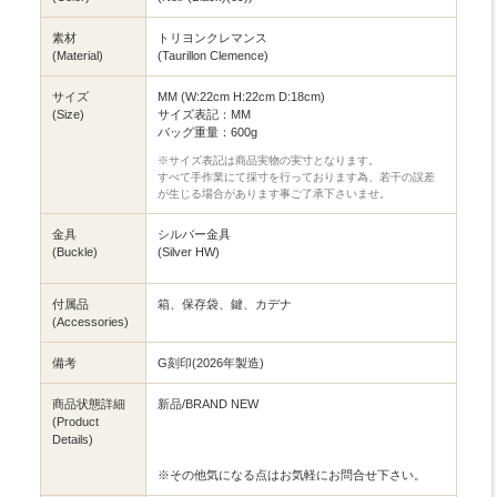
素材
トリヨンクレマンス
(Material)
(Taurillon Clemence)
サイズ
MM (W:22cm H:22cm D:18cm)
(Size)
サイズ表記：MM
バッグ重量：600g
※サイズ表記は商品実物の実寸となります。
すべて手作業にて採寸を行っております為、若干の誤差
が生じる場合があります事ご了承下さいませ。
金具
シルバー金具
(Buckle)
(Silver HW)
付属品
箱、保存袋、鍵、カデナ
(Accessories)
備考
G刻印(2026年製造)
商品状態詳細
新品/BRAND NEW
(Product
Details)
※その他気になる点はお気軽にお問合せ下さい。