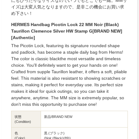
にもぴったりなサイズなのでいつでもどこでも一緒。MMサ
イズは大変人気となりますので、是非この機会にお買い求
め下さい！
HERMES Handbag Picotin Lock 22 MM Noir (Black)
Taurillon Clemence Silver HW Stamp G[BRAND NEW]
[Authentic]
The Picotin Lock, featuring its signature rounded shape
and padlock, has become a staple daily bag from Herms!
The color is classic blackthe most versatile and timeless
choice. You'll definitely want to get your hands on one!
Crafted from supple Taurillon leather, it offers a soft, pliable
feel. This material is also resistant to showing scratches or
stains, making it perfect for everyday use. Its perfect size
makes it ideal for quick outings, so you can take it
anywhere, anytime. The MM size is extremely popular, so
don't miss this opportunity to purchase one!
状態
新品/BRAND NEW
(Condition)
色
黒 (ブラック)
(Color)
(Noir (Black)(89))