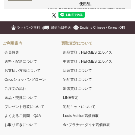
ラッピング無料
最短当日発送
English / Chinese / Korean OK!
ご利用案内
買取査定について
会員特典
新品買取：HERMES エルメス
送料・配送について
中古買取：HERMES エルメス
お支払い方法について
店頭買取について
Oricoショッピングローン
宅配買取について
ご注文の流れ
出張買取について
返品・交換について
LINE査定
プレゼント包装について
宅配キットについて
よくあるご質問 Q&A
Louis Vuitton高価買取
お取り置きについて
金･プラチナ･ダイヤ高価買取