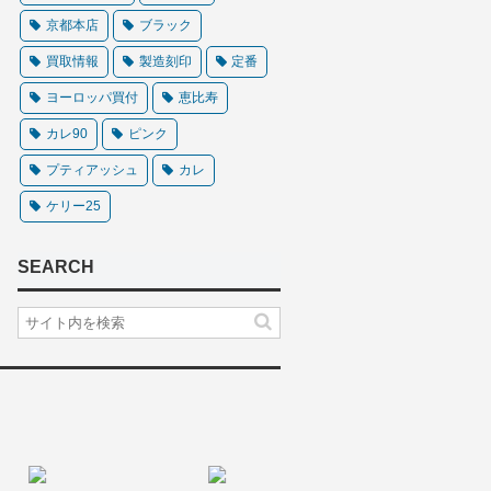
京都本店
ブラック
買取情報
製造刻印
定番
ヨーロッパ買付
恵比寿
カレ90
ピンク
プティアッシュ
カレ
ケリー25
SEARCH