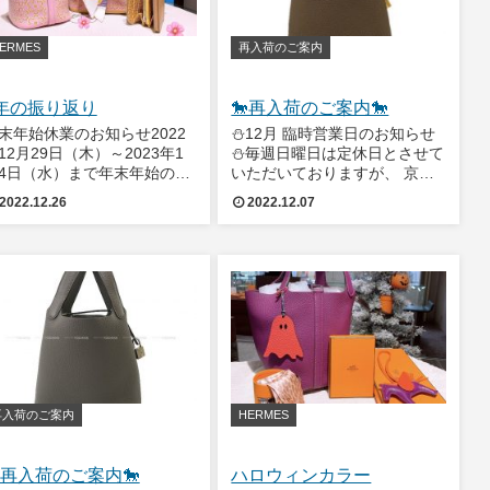
ERMES
再入荷のご案内
年の振り返り
🐎再入荷のご案内🐎
末年始休業のお知らせ2022
⛄12月 臨時営業日のお知らせ
12月29日（木）～2023年1
⛄毎週日曜日は定休日とさせて
4日（水）まで年末年始のお
いただいておりますが、 京都
みとさせていただきます。今
本店、恵比寿明治通り店ともに
2022.12.26
2022.12.07
も残すところわずかとなって
12月18日と25日は営業してお
いりました。皆様、年末年始
ります✨皆様是非日曜日もお立
どのように過ごされるでしょ
ち寄りくださいませ！！それで
か。今年といえば、2022年
は本日の再入荷情報です。エル
夏コ
メス ハ
再入荷のご案内
HERMES
再入荷のご案内🐎
ハロウィンカラー