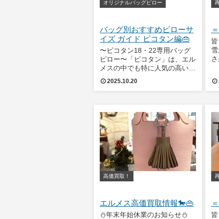
オリジナルバッグピロー
バッグ別おすすめピローサ
＝
イズ ガイド ピコタン編👜
皆
雪
〜ピコタン18・22専用バッグ
さ
ピロー〜「ピコタン」は、エル
動
メスの中でも特に人気の高いデ
車
イリーバッグ❤️コロンとしたフ
2025.10.20
つ
ォルムと柔らかなレザーの質感
お
が魅力ですが、その“柔らか
く
さ”こそが、型崩れの原因にな
な
りやすいポイントでもあります
😢 バッグを長
高価買取！
エルメス高価買取情報🐎👜
＝
⛄年末年始休業のお知らせ⛄
皆