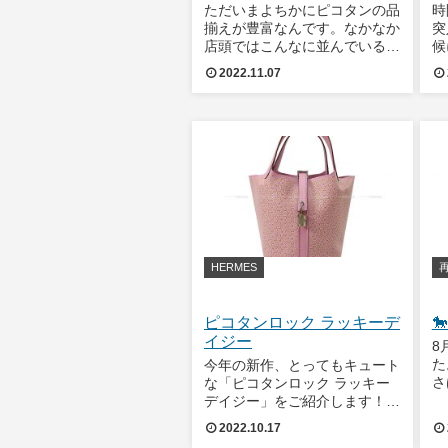
ただいまよちかにピコタンの品
時
揃えが豊富なんです。なかなか
突
店頭ではこんなに並んでいるこ
候
とってないですよね(^^;見てい
が
2022.11.07
るだけでテンションが上がりま
り
す。どの色にしようかな？大き
な
さは？楽しい悩みです(笑)お近
お
くの方は、ぜひぜひお立ち寄り
せ
になってご
で
HERMES
ピコタンロック ラッキーデ

イジー
8
た
今年の新作、とってもキュート
さ
な「ピコタンロック ラッキー
か
デイジー」をご紹介します！エ
時
ルメスを象徴する馬蹄とメドー
2022.10.17
沈
ルスタッズを組み合わせ、花の