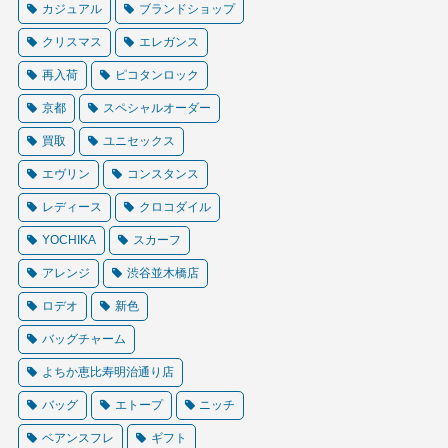
カジュアル
ブランドショップ
クリスマス
エレガンス
再入荷
ピコタンロック
京都
スペシャルオーダー
買取
ユニセックス
エヴリン
コンスタンス
レディース
クロコダイル
YOCHIKA
スカーフ
アレンジ
渋谷並木橋店
ロデオ
新色
バッグチャーム
よちか恵比寿明治通り店
バッグ
エトープ
ニッチ
ベアンスフレ
ギフト