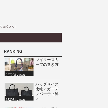
盛りたくさん！
界
RANKING
ツイリースカ
ーフの巻き方
227298 views
バッグサイズ
比較＜ガーデ
ンパーティ編
＞
153961 views