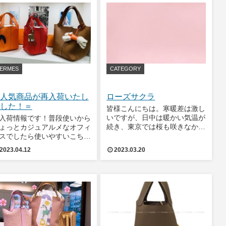
ご対応となりますのでお客様
うお願い申し上げます。202
ERMES
CATEGORY
人気商品が再入荷いたし
ローズサクラ
した！＝
皆様こんにちは。寒暖差は激し
いですが、日中は暖かい気温が
入荷情報です！普段使いから
続き、東京では桜も咲きなかな
ょっとカジュアルメなオフィ
かに春らしくなってきました
スでしたら使いやすいこちら
ね。今年は全国的にかなり早い
白ステッチとこのまるみがと
2023.04.12
2023.03.20
桜の開花になるそうで、ニュー
てもキュート(*^-^*)ピコタン
スを見る限りではもう既に東京
ック 22 MM ゴールド トリヨ
ではお花見が始まっているよう
クレマンス シルバー金具 Z
です🌸そんな春に因
印 新品未使用犬好きな方