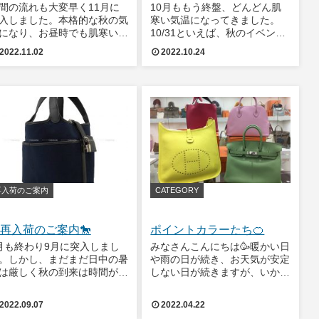
間の流れも大変早く11月に
10月ももう終盤、どんどん肌
入しました。本格的な秋の気
寒い気温になってきました。
になり、お昼時でも肌寒い日
10/31といえば、秋のイベント
増えてきました。季節の変わ
として日本でもかなり浸透して
2022.11.02
2022.10.24
目で体調も崩しやすい時期に
いるハロウィンの日ですね。ハ
りますので、皆様くれぐれも
ロウィンのシンボルカラーとい
体にはお気を付けくださいま
えば、オレンジ、黒、紫などな
。それでは本日の再入荷情報
ど連想されると思いますが、こ
す。エルメス
の色味にもしっ
再入荷のご案内
CATEGORY
再入荷のご案内🐎
ポイントカラーたち🍊
月も終わり9月に突入しまし
みなさんこんにちは🥳暖かい日
。しかし、まだまだ日中の暑
や雨の日が続き、お天気が安定
は厳しく秋の到来は時間がか
しない日が続きますが、いかが
りそうな気候ですね💦真夏の
お過ごしでしょうか？今週末の
期と比べると、心なしか日が
東京は気温が28度まで上がる
2022.09.07
2022.04.22
むのが少し早くなった気もす
予報が出ており、気分はもう一