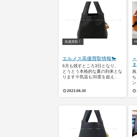
バーキン25 セリエ 外縫い 黒
次
(ブラッ
高価買取！
H
エルメス高価買取情報🐎
＝
ま
6月も残すところ3日となり、
とうとう本格的な夏の到来とな
再
ります🌞気温も30度を超える
ち
日が増えてきております。水分
ン
補給を忘れず、熱中症対策を心
↓
2023.06.30
掛けていきましょう🥤それでは
っ
今週の高価買取情報です✨エル
ロ
メス ハンドバッグ ピコタンロ
ン
ック 18 P
刻