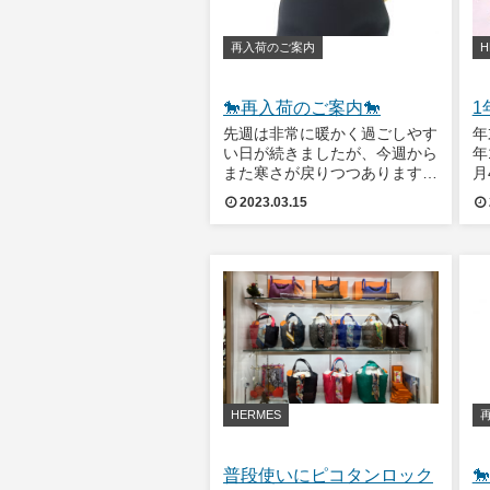
再入荷のご案内
H
🐎再入荷のご案内🐎
1
先週は非常に暖かく過ごしやす
年
い日が続きましたが、今週から
年
また寒さが戻りつつありますね
月
🤧気温の変化も激しいので、体
休
2023.03.15
調管理にはお気を付けください
年
ませ。それでは本日の再入荷情
ま
報です。エルメス ハンドバッ
は
グ ピコタンロック 18 PM キャ
う
バン(カ
春
HERMES
普段使いにピコタンロック
