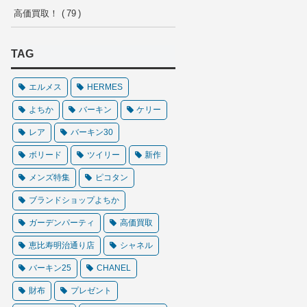
高価買取！
79
TAG
エルメス
HERMES
よちか
バーキン
ケリー
レア
バーキン30
ボリード
ツイリー
新作
メンズ特集
ピコタン
ブランドショップよちか
ガーデンパーティ
高価買取
恵比寿明治通り店
シャネル
バーキン25
CHANEL
財布
プレゼント