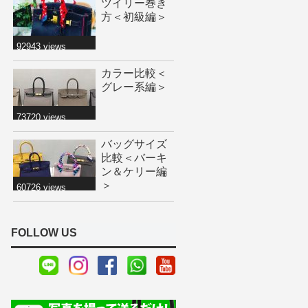
ツイリー巻き
方＜初級編＞
92943 views
カラー比較＜
グレー系編＞
73720 views
バッグサイズ
比較＜バーキ
ン＆ケリー編
＞
60726 views
FOLLOW US