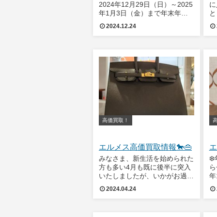
2024年12月29日（日）～2025
に
年1月3日（金）まで年末年始
と
のお休みとさせていただきま
の
2024.12.24
す。いよいよ今年も終わりに近
秋
づいてまいりました。冬本番の
候
寒さが感じられる今日この頃で
願
すが、みなさまいかがお過ごし
い
でしょうか
で
高価買取！
エルメス高価買取情報🐎👜
エ
みなさま、新生活を始められた
❄
方も多い4月も既に後半に突入
ら
いたしましたが、いかがお過ご
年
しでしょうか。エルメス高価買
月
2024.04.24
取情報、本日は永遠の定番カラ
お
ー「黒」についてお伝えいたし
休
ます。エルメス ハンドバッグ
2