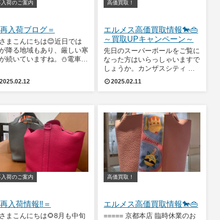
再入荷のご案内
高価買取！
再入荷ブログ＝
エルメス高価買取情報🐎👜
～買取UPキャンペーン～
さまこんにちは😊近日では
が降る地域もあり、厳しい寒
先日のスーパーボールをご覧に
が続いていますね。⛄電車移
なった方はいらっしゃいますで
の方は遅延や運転見合わせ、
しょうか。カンザスシティ チ
移動の方は安全運転にお気を
ーフスの史上初三連覇がかかっ
2025.02.12
2025.02.11
けください🚙🚃ただ❗寒さの
た一戦でしたが、結果はフィラ
かげでお鍋やおでんが美味し
デルフィア イーグルスの圧
食べられます❗とっても幸せ
勝。ディフェンスチームが素晴
ことでもあります
らしかったですね。スーパーボ
ールに出場すること
再入荷のご案内
高価買取！
再入荷情報‼＝
エルメス高価買取情報🐎👜
さまこんにちは🌻8月も中旬
===== 京都本店 臨時休業のお