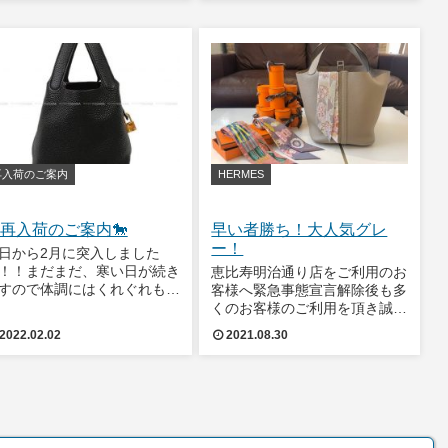
この頃です。それでは本日の
気に夏！ですね👙そんなハッピ
入荷案内です。エルメス ハ
ーな夏にピッタリ！可愛らしさ
ドバッグ ピコ
満点のカラフルな
再入荷のご案内
HERMES
再入荷のご案内🐎
早い者勝ち！大人気グレ
ー！
日から2月に突入しました
！！まだまだ、寒い日が続き
恵比寿明治通り店をご利用のお
すので体調にはくれぐれもお
客様へ緊急事態宣言解除後も多
を付けてお過ごしくださいま
くのお客様のご利用を頂き誠に
。それでは再入荷のご案内を
ありがとうございます！ですが
2022.02.02
2021.08.30
せて頂きます✨ピコタンロッ
まだまだ気が緩まないコロナウ
 18 PM 黒 (ブラック) トリヨ
ィルスとクリスマス前の混雑緩
クレマンス ゴールド金具 Z
和の為、ご来店前に商品が有
印
無、来店日、お時間帯のご予約
をお願い致します。