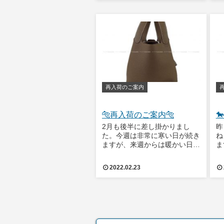
る
ように見立てた「ラッキーデイ
再
ジー」と名付けられたプリント
ン
が全面に施されています。スイ
フトの柔らかな素
再入荷のご案内
🐅再入荷のご案内🐅

2月も後半に差し掛かりまし
昨
た。今週は非常に寒い日が続き
ね
ますが、来週からは暖かい日が
ま
増えるそうです🌞防寒対策をし
気
っかりと行い、寒さを乗り切り
せ
2022.02.23
ましょう！！それでは今週の入
さ
荷案内です。エルメス ハンド
ク
バッグ ピコタンロック 22 MM
ン
エトープ
刻