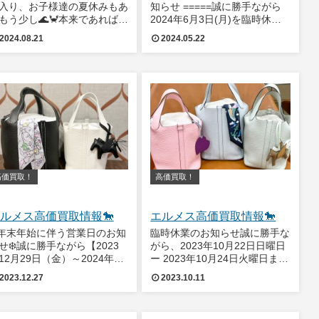
入り、お子様達の夏休みもあ
知らせ =====誠に勝手ながら
もう少し🌊🦀本来であれば秋
2024年6月3日(月)を臨時休業
気配を感じたい所ですが…🍂
とさせていただきます。ご不便
2024.08.21
2024.05.22
よりも夏真っ盛りといった気
ご迷惑をおかけいたしますが、
で少し涼しくなって欲しいと
何卒ご了承くださいますようお
うばかりです💦毎回「暑い暑
願い申しあげます。恵比寿 明
」とブログでぼやいてばかり
治通り店は通常通り営業いたし
怒られてしまい
高価買取！
高価買取！
ルメス高価買取情報🐎
エルメス高価買取情報🐎
️年末年始に伴う営業日のお知
臨時休業のお知らせ誠に勝手な
せ❄️誠に勝手ながら【2023
がら、2023年10月22日日曜日
12月29日（金）～2024年1
ー 2023年10月24日火曜日まで
4日（木）】まで年末年始の
社員研修のため臨時休業とさせ
2023.12.27
2023.10.11
休みとさせていただきます。
ていただきます。お客様にはご
業期間中のお問い合わせは
不便ご迷惑をおかけいたします
024年1月5日（金）より、順
が、何卒ご了承くださいますよ