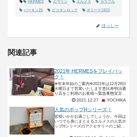
HERMES
エヴリン
エルメス
カラフル
バーキン25
ピコタンロック
ボリード1923
ほっしー
関連記事
2021年 HERMESをプレイバッ
ク！
❄年末年始のご案内❄2021年は12月28日
火曜日まで営業いたします恵比寿明治通
り店をご利用のお客様へ緊急事態宣言解
除後も多くのお客様のご利用を頂き誠に
2021.12.27
YOCHIKA
ありがとうございます！ですがまだまだ
気が緩まない
人気のポップHシリーズ！
皆様いかがお過ごしでしょうか。今回は
いつでも身にまとえるエルメスの人気ポ
ップHシリーズのアクセサリーのご紹介
です✨〇ポップHシリーズエルメスの頭
文字「H」をシンプルにデザインしたポ