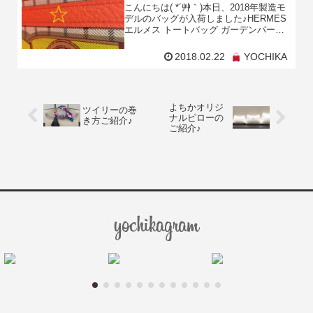
こんにちは( *´艸｀)本日、2018年製造モ
デルのバッグが入荷しました♪HERMES
エルメス トートバッグ ガーデンパーテ
ィ 36 PM カマイユ オレンジポピーXラ
イムXブルーアトール ヴァッシ
2018.02.22
YOCHIKA
よちかオリジ
ツイリーの巻
ナルピローの
き方ご紹介♪
ご紹介♪