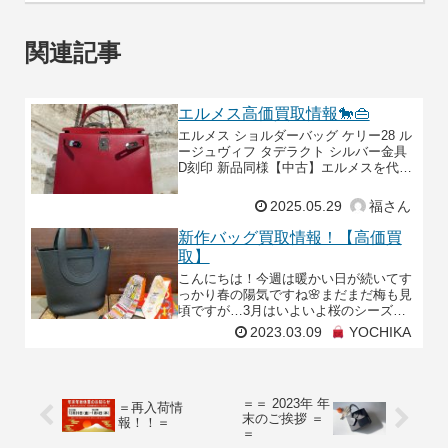
関連記事
エルメス高価買取情報🐎👜
エルメス ショルダーバッグ ケリー28 ル
ージュヴィフ タデラクト シルバー金具
D刻印 新品同様【中古】エルメスを代表
するバッグの一つ、「ケリー」。その美
しさ、上品さにより、世界中の女性から
2025.05.29
福さん
憧れの存
新作バッグ買取情報！【高価買
取】
こんにちは！今週は暖かい日が続いてす
っかり春の陽気ですね🌸まだまだ梅も見
頃ですが…3月はいよいよ桜のシーズ
ン！最新の開花予想では3月22日(水)から
2023.03.09
YOCHIKA
咲き始め、3月30日(木)に満開を迎えるそ
うです☺京
＝＝ 2023年 年
＝再入荷情
末のご挨拶 ＝
報！！＝
＝