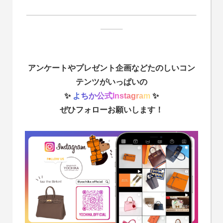
───────────────────────────────
────
アンケートやプレゼント企画などたのしいコン
テンツがいっぱいの
✨
よ
ち
か
公
式
I
n
s
t
a
g
r
a
m
✨
ぜひフォローお願いします！