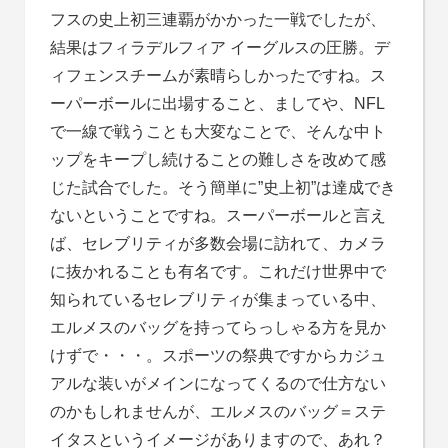
フスの史上初三連覇がかかった一戦でしたが、
結果はフィラデルフィア イーグルスの圧勝。デ
ィフェンスチームが素晴らしかったですね。ス
ーパーボールに出場すること、ましてや、NFL
で一線で戦うことも大変なことで、そんな中ト
ップをキープし続けることの難しさを改めて感
じた試合でした。そう簡単に”史上初”は達成でき
ないということですね。スーパーボールと言え
ば、セレブリティが多数会場に訪れて、カメラ
に抜かれることも有名です。これだけ世界中で
知られているセレブリティが集まっている中、
エルメスのバッグを持ってらっしゃる方を見か
けずで・・・。スポーツの祭典ですからカジュ
アルな装いがメインになってくるので仕方ない
のかもしれませんが、エルメスのバッグ＝ステ
イタスというイメージがありますので、あれ？