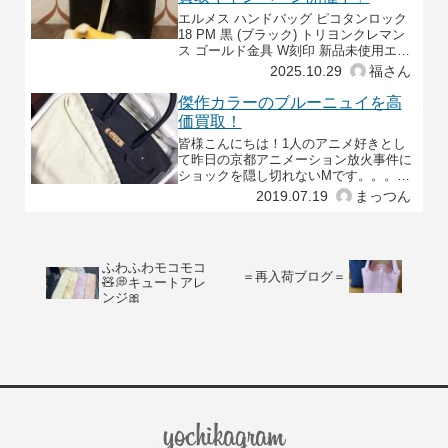
エルメス ハンドバッグ ピコタンロック
18 PM 黒 (ブラック) トリヨンクレマン
ス ゴールド金具 W刻印 新品未使用エル
メス バッグチャーム バディ 犬 パイユ/
2025.10.29
福さん
クレ/ナチュラル アニョーミロ(
傑作カラーのブルーニュイを高
価買取！
皆様こんにちは！1人のアニメ好きとし
て昨日の京都アニメーション放火事件に
ショックを隠し切れないMです。。。平
成以降被害者数が最大の放火事件とな
2019.07.19
まっつん
り、映像に出てくる建物を見ると真っ
黒。貴重な資料や原画等が
ふわふわモコモコ
＝再入荷ブログ＝
🧸💭キュートアレ
ンジ🎀