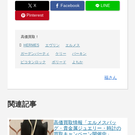
X
Facebook
LINE
Pinterest
高価買取！
HERMES
エヴリン
エルメス
ガーデンパーティ
ケリー
バーキン
ピコタンロック
ボリード
よちか
福さん
関連記事
高価買取情報「エルメスバッ
グ・貴金属ジュエリー・時計の
買取キャンペーン開催中」