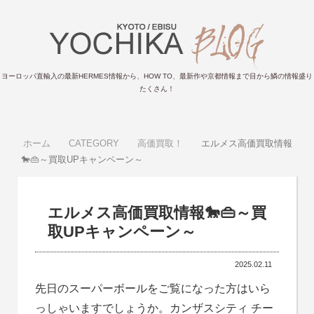
ヨーロッパ直輸入の最新HERMES情報から、HOW TO、最新作や京都情報まで目から鱗の情報盛り
たくさん！
ホーム
CATEGORY
高価買取！
エルメス高価買取情報
🐎👜～買取UPキャンペーン～
エルメス高価買取情報🐎👜～買
取UPキャンペーン～
2025.02.11
先日のスーパーボールをご覧になった方はいら
っしゃいますでしょうか。カンザスシティ チー