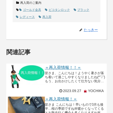
再入荷のご案内
ゴールド金具
ピコタンロック
ブラック
レディース
再入荷
たっきー
関連記事
＝再入荷情報！！＝
皆さま、こんにちは！ようやく暑さが落
ち着いて過ごしやすくなりましたね(*'▽')
もう、お出かけしたくて仕方ない気分で
すｗさて、今週の再入荷情報です。バー
キン30 セリエ 外縫い カザック 黒 /ブル
2023.09.27
YOCHIKA
ー
＝再入荷情報！＝
皆さま こんにちは！早いもので3月も後
半…桜の季節ですね🌸暖かくなってくる
とお散歩行く機会も多くなりますね🌸🍡