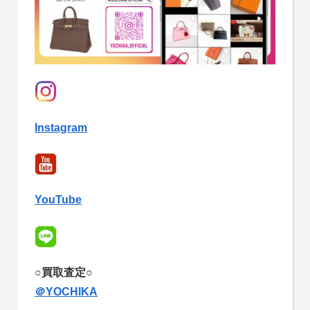
Instagram
YouTube
○買取査定○
＠YOCHIKA