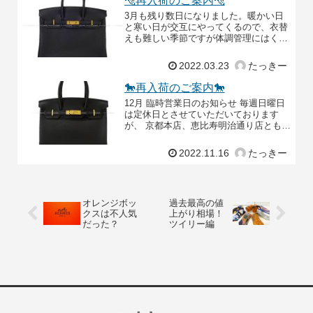
🐅再入荷のご案内🐅
3月も残り数日になりました。暖かい日
と寒い日が交互にやってくるので、衣替
えも難しい季節ですが体調管理にはくれ
ぐれもお気を付けくださいませ🌞それで
は、今週の再入荷情報です！！！エルメ
2022.03.23
たっきー
ス ハンドバッグ バ
🐎再入荷のご案内🐎
12月 臨時営業日のお知らせ 毎週日曜日
は定休日とさせていただいております
が、 京都本店、恵比寿明治通り店ともに
12月18日と25日は営業しております✨皆
様是非日曜日もお立ち寄りくださいま
2022.11.16
たっきー
せ！！それ
オレンジボッ
過去最高の値
クスは不人気
上がり相場！
だった？
ツイリー編