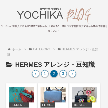
ヨーロッパ直輸入の最新HERMES情報から、HOW TO、最新作や京都情報まで目から鱗の情報盛り
たくさん！
ホーム
CATEGORY
HERMES アレンジ・豆知
識
HERMES アレンジ・豆知識
前
次
1
2
3
へ
へ
HERMES アレンジ・豆知識
HERMES
HERMES アレンジ・豆知識