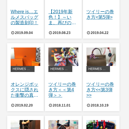
Where is…エ
【2019年新
ツイリーの巻
ルメスバッグ
色！】～い
き方<第5弾>
の製造刻印！
ま、再びのコ
ンスタンス～
2019.09.04
2019.08.23
2019.04.22
HERMES アレンジ・豆知識
HERMES アレンジ・豆知識
HERMES アレンジ・豆知識
オレンジボッ
ツイリーの巻
ツイリーの巻
クスに隠され
き方＜＜第4
き方<<第3弾
た衝撃の真
弾＞＞
>>
実！！
2019.02.20
2018.11.01
2018.10.19