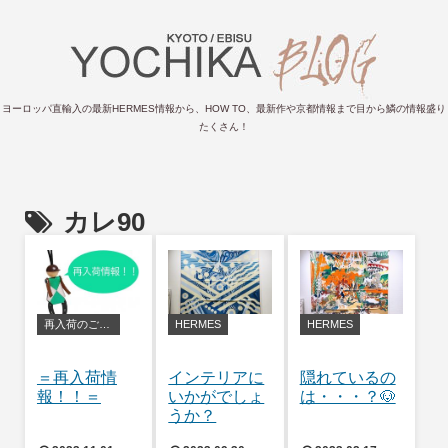
ヨーロッパ直輸入の最新HERMES情報から、HOW TO、最新作や京都情報まで目から鱗の情報盛り
たくさん！
カレ90
再入荷のご案内
HERMES
HERMES
＝再入荷情
インテリアに
隠れているの
報！！＝
いかがでしょ
は・・・？🐶
うか？