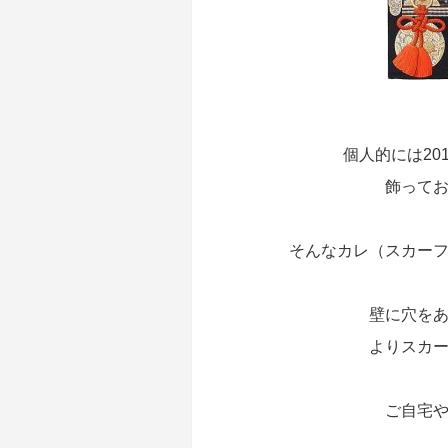
個人的には20
飾って
そんなカレ（スカー
壁に穴を
よりスカ
ご自宅