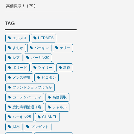
高価買取！
79
TAG
エルメス
HERMES
よちか
バーキン
ケリー
レア
バーキン30
ボリード
ツイリー
新作
メンズ特集
ピコタン
ブランドショップよちか
ガーデンパーティ
高価買取
恵比寿明治通り店
シャネル
バーキン25
CHANEL
財布
プレゼント