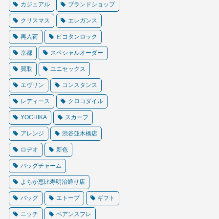
カジュアル
ブランドショップ
クリスマス
エレガンス
再入荷
ピコタンロック
京都
スペシャルオーダー
買取
ユニセックス
エヴリン
コンスタンス
レディース
クロコダイル
YOCHIKA
スカーフ
アレンジ
渋谷並木橋店
ロデオ
新色
バッグチャーム
よちか恵比寿明治通り店
バッグ
エトープ
ギフト
ニッチ
ベアンスフレ