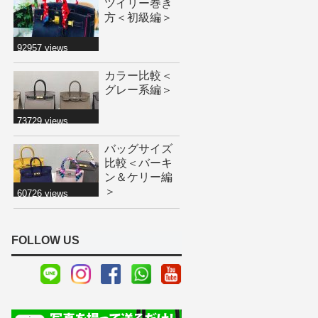
ツイリー巻き
方＜初級編＞
92957 views
カラー比較＜
グレー系編＞
73729 views
バッグサイズ
比較＜バーキ
ン＆ケリー編
＞
60726 views
FOLLOW US