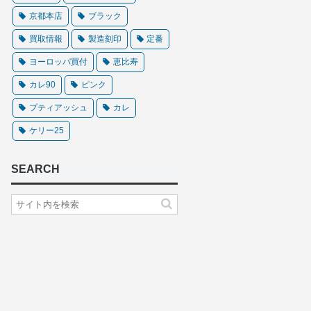
京都本店
ブラック
買取情報
製造刻印
定番
ヨーロッパ買付
恵比寿
カレ90
ピンク
プティアッシュ
カレ
ケリー25
SEARCH