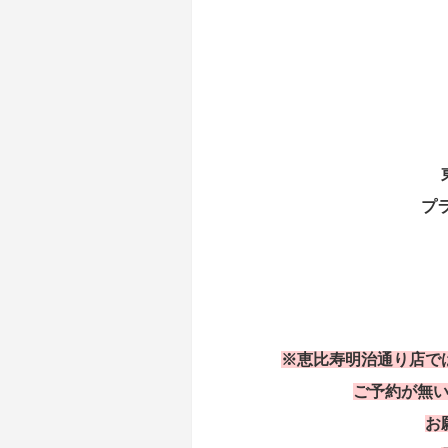
プ
※恵比寿明治通り店で
ご予約が無
お