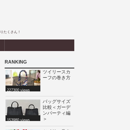
盛りたくさん！
界
RANKING
ツイリースカ
ーフの巻き方
227300 views
バッグサイズ
比較＜ガーデ
ンパーティ編
＞
153980 views